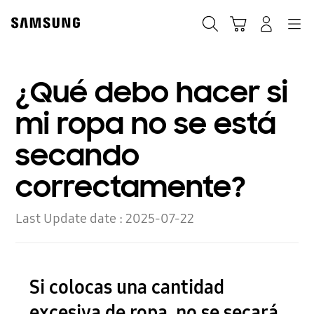
Skip
to
Búsqueda
Navegación
Iniciar Sesión
Carrito de compras
content
¿Qué debo hacer si
mi ropa no se está
secando
correctamente?
Last Update date :
2025-07-22
Si colocas una cantidad
excesiva de ropa, no se secará