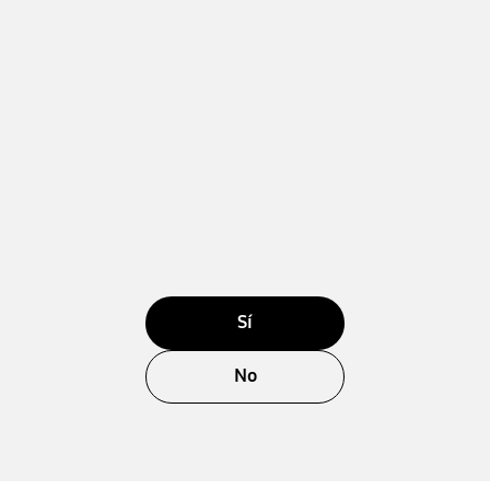
Sí
No