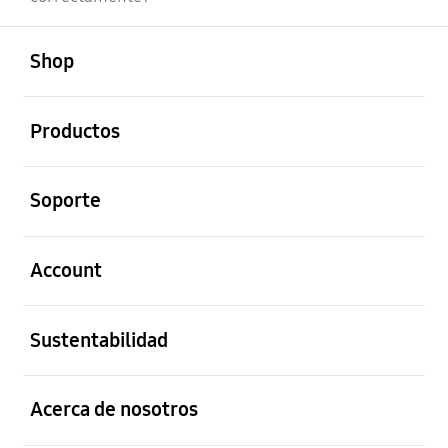
abierto
Footer Navigation
Shop
abierto
Productos
abierto
Soporte
abierto
Account
abierto
Sustentabilidad
abierto
Acerca de nosotros