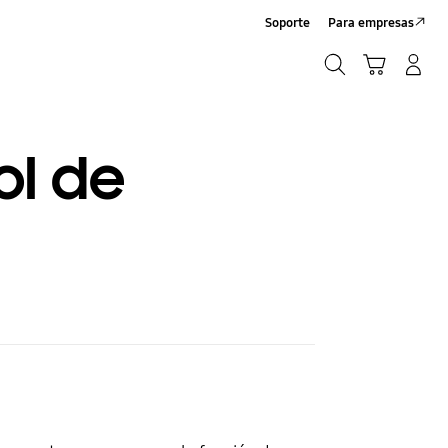
Soporte
Para empresas
Búsqueda
Iniciar Sesión/Registrarme
Carrito de compras
Búsqueda
ol de