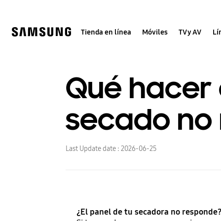
Skip
to
content
Tienda en línea
Móviles
TV y AV
Lí
Qué hacer 
secado no
Last Update date :
2026-06-25
¿El panel de tu secadora no responde