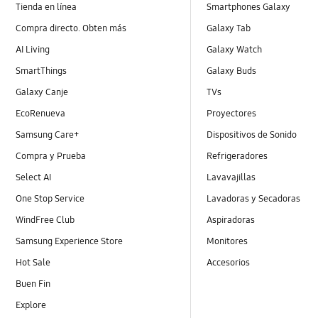
Tienda en línea
Smartphones Galaxy
Compra directo. Obten más
Galaxy Tab
AI Living
Galaxy Watch
SmartThings
Galaxy Buds
Galaxy Canje
TVs
EcoRenueva
Proyectores
Samsung Care+
Dispositivos de Sonido
Compra y Prueba
Refrigeradores
Select AI
Lavavajillas
One Stop Service
Lavadoras y Secadoras
WindFree Club
Aspiradoras
Samsung Experience Store
Monitores
Hot Sale
Accesorios
Buen Fin
Explore