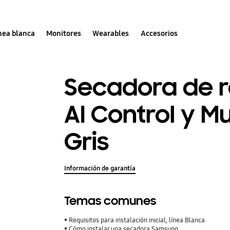
nea blanca
Monitores
Wearables
Accesorios
Secadora de r
AI Control y Mu
Gris
Información de garantía
Temas comunes
Requisitos para instalación inicial, línea Blanca
Cómo instalar una secadora Samsung