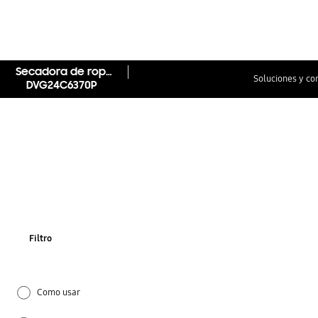
Secadora de ropa 24 kg con AI Control y MultiControl™, Gris
Soluciones y co
DVG24C6370P
Filtro
Como usar