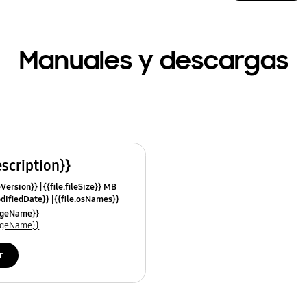
Manuales y descargas
escription}}
leVersion}}
{{file.fileSize}} MB
odifiedDate}}
{{file.osNames}}
uageName}}
uageName}}
r