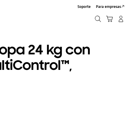
Soporte
Para empresas
Búsqueda
Iniciar Sesión/Registrarme
Carrito de compras
Búsqueda
opa 24 kg con
ltiControl™,