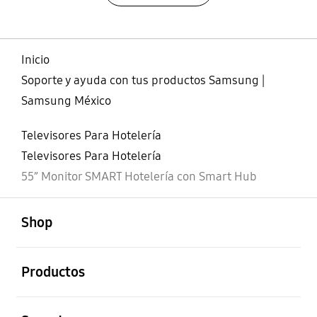
Inicio
Soporte y ayuda con tus productos Samsung |
Samsung México
Televisores Para Hotelería
Televisores Para Hotelería
55” Monitor SMART Hotelería con Smart Hub
abierto
Footer Navigation
Shop
abierto
Productos
abierto