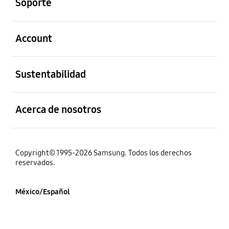
Soporte
abierto
Account
abierto
Sustentabilidad
abierto
Acerca de nosotros
Copyright© 1995-2026 Samsung. Todos los derechos
reservados.
México/Español