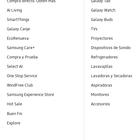
Compra directo. Obten más
Galaxy Tab
AI Living
Galaxy Watch
SmartThings
Galaxy Buds
Galaxy Canje
TVs
EcoRenueva
Proyectores
Samsung Care+
Dispositivos de Sonido
Compra y Prueba
Refrigeradores
Select AI
Lavavajillas
One Stop Service
Lavadoras y Secadoras
WindFree Club
Aspiradoras
Samsung Experience Store
Monitores
Hot Sale
Accesorios
Buen Fin
Explore