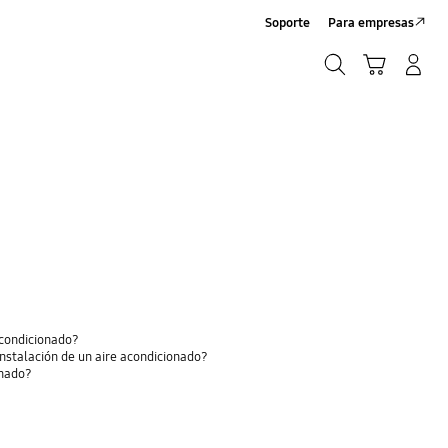
Soporte
Para empresas
Búsqueda
Iniciar Sesión/Registrarme
Carrito de compras
Búsqueda
acondicionado?
 instalación de un aire acondicionado?
onado?