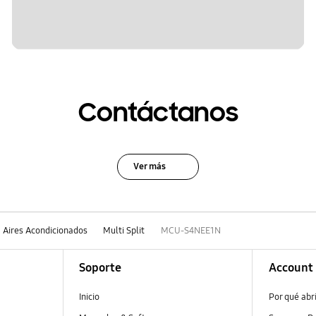
Contáctanos
Ver más
Aires Acondicionados
Multi Split
MCU-S4NEE1N
Soporte
Account
Inicio
Por qué abr