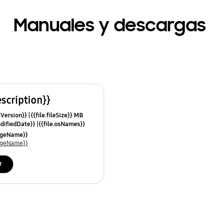
Manuales y descargas
escription}}
leVersion}}
{{file.fileSize}} MB
odifiedDate}}
{{file.osNames}}
uageName}}
uageName}}
r