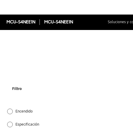
MCU-S4NEE1N
MCU-S4NEE1N
Soluciones y c
Filtro
Encendido
Especificación