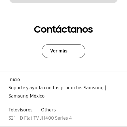
Contáctanos
Ver más
Inicio
Soporte y ayuda con tus productos Samsung |
Samsung México
Televisores
Others
32" HD Flat TV JH400 Series 4
abierto