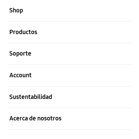
Footer Navigation
Shop
abierto
Productos
abierto
Soporte
abierto
Account
abierto
Sustentabilidad
abierto
Acerca de nosotros