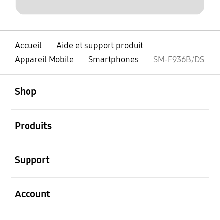
Accueil
Aide et support produit
Appareil Mobile
Smartphones
SM-F936B/DS
ouvert
Footer Navigation
Shop
ouvert
Produits
ouvert
Support
ouvert
Account
ouvert