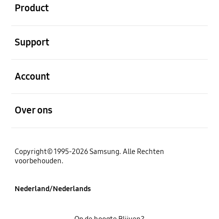
Product
Open
Support
Open
Account
Open
Over ons
Copyright© 1995-2026 Samsung. Alle Rechten
voorbehouden.
Nederland/Nederlands
Op de hoogte Blijven?