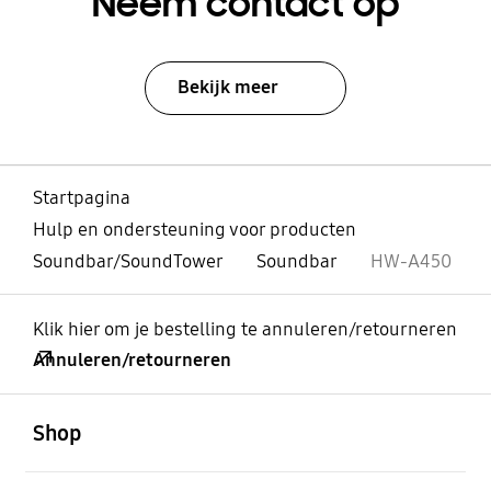
Neem contact op
Bekijk meer
Startpagina
Hulp en ondersteuning voor producten
Soundbar/SoundTower
Soundbar
HW-A450
Klik hier om je bestelling te annuleren/retourneren
Annuleren/retourneren
Open
Footer Navigation
Shop
Open