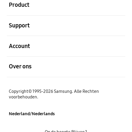
Product
Open
Support
Open
Account
Open
Over ons
Copyright© 1995-2026 Samsung. Alle Rechten
voorbehouden.
Nederland/Nederlands
Op de hoogte Blijven?