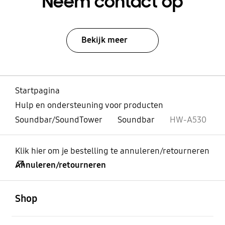
Neem contact op
Bekijk meer
Startpagina
Hulp en ondersteuning voor producten
Soundbar/SoundTower
Soundbar
HW-A530
Klik hier om je bestelling te annuleren/retourneren
Annuleren/retourneren
Open
Footer Navigation
Shop
Open