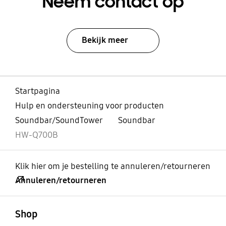
Neem contact op
Bekijk meer
Startpagina
Hulp en ondersteuning voor producten
Soundbar/SoundTower
Soundbar
HW-Q700B
Klik hier om je bestelling te annuleren/retourneren
Annuleren/retourneren
Open
Footer Navigation
Shop