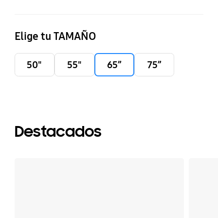
Elige tu TAMAÑO
50"
55"
65”
75”
Destacados