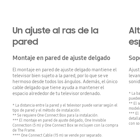
Un ajuste al ras de la
Al
pared
es
Montaje en pared de ajuste delgado
Sopo
El montaje en pared de ajuste delgado mantiene el
Ajust
televisor bien sujeto a la pared, por lo que se ve
levan
hermoso desde todos los ángulos. Además, el único
sonid
cable delgado que tiene ayuda a mantener el
espacio alrededor de tu televisor ordenado.
* La b
pueden
** El 
* La distancia entre la pared y el televisor puede variar según el
modelo
tipo de pared y el método de instalación.
*** El
** Se requiere One Connect Box para la instalación.
detall
*** El montaje en pared de ajuste delgado, One Invisible
con so
Connection (5 m) y One Connect Box se incluyen con la compra
de The Frame.
**** One Connect Cable (15 m) se vende por separado.