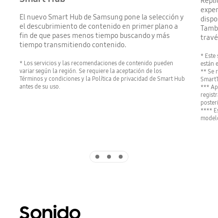
Repli
exper
El nuevo Smart Hub de Samsung pone la selección y
dispo
el descubrimiento de contenido en primer plano a
Tambi
fin de que pases menos tiempo buscando y más
travé
tiempo transmitiendo contenido.
* Este
* Los servicios y las recomendaciones de contenido pueden
están 
variar según la región. Se requiere la aceptación de los
** Se 
Términos y condiciones y la Política de privacidad de Smart Hub
SmartT
antes de su uso.
*** Ap
registr
poster
**** E
modelo
Indicator 1
Indicator 2
Indicator 3
Sonido