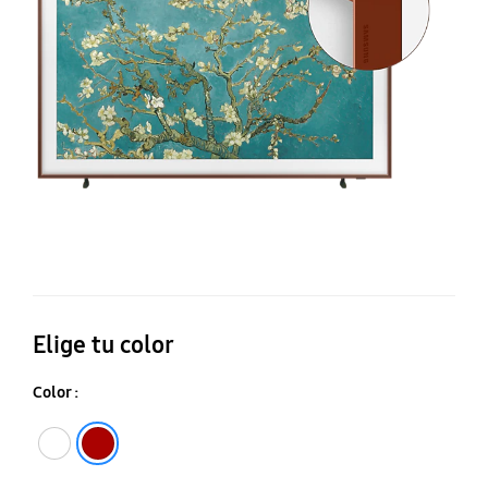
T
F
65
Q
4
LS
+
M
Bi
Te
Elige tu color
Color :
Blanco
Rojo