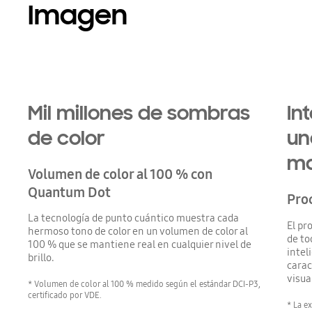
Imagen
Mil millones de sombras
In
de color
un
ma
Volumen de color al 100 % con
Quantum Dot
Pro
La tecnología de punto cuántico muestra cada
El pr
hermoso tono de color en un volumen de color al
de to
100 % que se mantiene real en cualquier nivel de
intel
brillo.
carac
visua
* Volumen de color al 100 % medido según el estándar DCI-P3,
certificado por VDE.
* La e