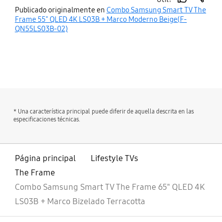
montaje en pared (Y22)
thumb
share
Publicado originalmente en
Combo Samsung Smart TV The
Sí
up
(Se vende por separado)
Frame 55" QLED 4K LS03B + Marco Moderno Beige(F-
QN55LS03B-02)
Sí
Soporte para Webcam
bazaarvoice Certification Label
(Se vende por separado)
Sí
* Una característica principal puede diferir de aquella descrita en las
especificaciones técnicas.
Página principal
Lifestyle TVs
The Frame
Combo Samsung Smart TV The Frame 65" QLED 4K
LS03B + Marco Bizelado Terracotta