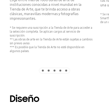
Elige entre más de 1600 obras de arte de
tus f
instituciones conocidas a nivel mundial en la
una u
Tienda de Arte, que te brinda acceso a obras
clásicas, maravillas modernas y fotografías
* Se re
SmartT
impresionantes.
de un 
* Se requiere una suscripción a la Tienda de Arte para acceder a
la selección completa. Se aplican cargos al servicio de
suscripción.
** Las obras de arte en la Tienda de Arte están sujetas a cambios
sin previo aviso.
*** Es posible que la Tienda de Arte no esté disponible en
algunos países.
Indicator 1
Indicator 2
Indicator 3
Indicator 4
Indicator 5
Diseño
Playing video