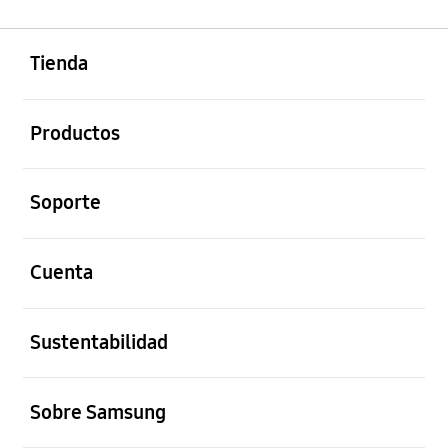
abierto
Footer Navigation
Tienda
abierto
Productos
abierto
Soporte
abierto
Cuenta
abierto
Sustentabilidad
abierto
Sobre Samsung