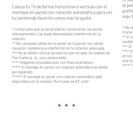
la pa
Coloca tu TV de forma horizontal o vertical con el
prefi
montaje en pared con rotación automática para ver
más t
tu contenido favorito como más te guste.
* No s
* Comprueba que la pared esté en condiciones: las partes
Frame 
sobresalientes o las áreas desniveladas interferirán en la
** El 
rotación.
modelo
** No coloques cables en la pared: en la pared, los cables
*** El
causarán resistencia e interferirán en la rotación adecuada.
**** E
*** No se deben colocar accesorios que no sean los biseles de
en los
The Frame (p. ej., una cámara web)
una li
**** Imágenes simuladas solo con fines ilustrativos.
***** 
***** El montaje en pared con rotación automática se vende
por separado.
****** El montaje en pared con rotación automática está
disponible con el modelo The Frame de 43" a 65".
Indicator 1
Indicator 2
Indicator 3