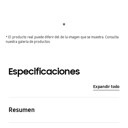
Indicator 1
* El producto real puede diferir del de la imagen que se muestra. Consulta
nuestra galería de productos.
Especificaciones
Expandir todo
Resumen
Producto
Tamaño de pantalla