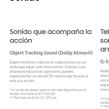
Playing video
Sonido que acompaña la
Te
acción
so
ar
Object Tracking Sound (Dolby Atmos®)
Q-S
Experimenta los matices en cada escena con un
audio que sigue cada movimiento. Gracias a sus
Rodéa
altavoces exclusivos superiores, puedes
altav
experimentar un sonido 3D realista que te acerca
sincr
más a la acción.
logra
silen
* El sonido del altavoz superior solo está disponible para el
modelo The Frame de 85/75/65/55".
** The Frame de 50/43/32": OTS Lite
* El s
modelo
** The