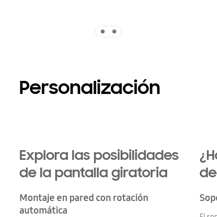
Indicator 1
Indicator 2
Personalización
Playing video
Explora las posibilidades
¿H
de la pantalla giratoria
de
Montaje en pared con rotación
Sop
automática
El so