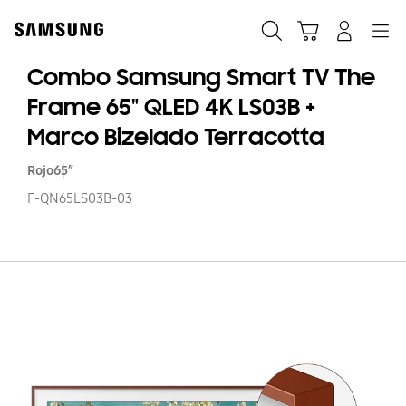
Skip
to
Búsqueda
Carrito
Navegación
Iniciar sesión
content
Combo Samsung Smart TV The
Frame 65" QLED 4K LS03B +
Marco Bizelado Terracotta
Rojo
65”
F-QN65LS03B-03
C
S
S
T