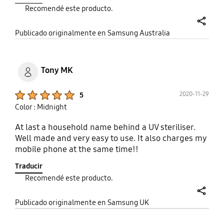
Recomendé este producto.
share
Publicado originalmente en Samsung Australia
Tony MK
Product Ratings :
2020-11-29
5
Color : Midnight
At last a household name behind a UV steriliser.
Well made and very easy to use. It also charges my
mobile phone at the same time!!
Traducir
Recomendé este producto.
share
Publicado originalmente en Samsung UK