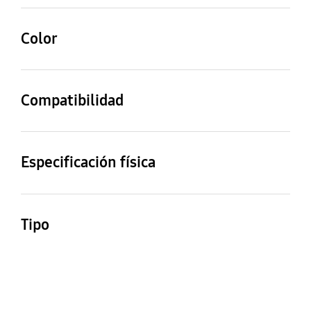
Color
Black
Compatibilidad
Modelos compatibles
Modelos
Representativos
EF-GF721
Especificación física
GP-TOU022AM0
Dimensiones
Peso con Caja (Kg)
52 x 162 x 6 mm
21 g
Tipo
Anymode TinyTAN
Strap Flip4