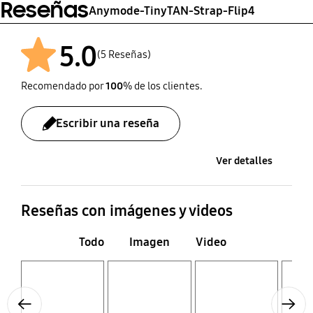
Reseñas
Anymode-TinyTAN-Strap-Flip4
5.0
(5 Reseñas)
Recomendado por
100
% de los clientes.
Escribir una reseña
Ver detalles
Reseñas con imágenes y videos
Todo
Imagen
Video
Layer popup open
Layer popup open
Layer popup open
Layer popup open
Previous
Next