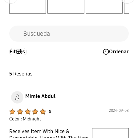
Filtros
Ordenar
Open Tooltip Layer
5
Reseñas
Mimie Abdul
Product Ratings :
2024-09-08
5
Color : Midnight
Receives Item With Nice &
play video