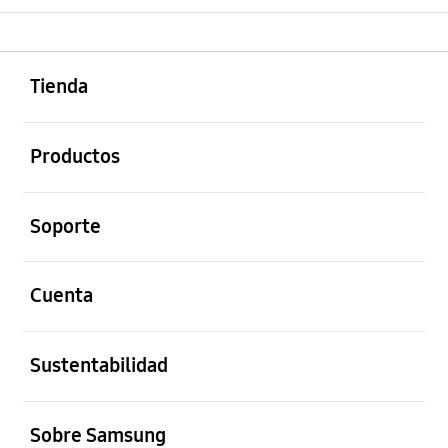
abierto
Footer Navigation
Tienda
abierto
Productos
abierto
Soporte
abierto
Cuenta
abierto
Sustentabilidad
abierto
Sobre Samsung