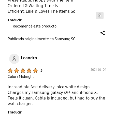
Presentable. Happy With The Item
Ordered & Waiting Time Is
Layer popup open
Efficient. Like & Loves The Items So
6
Much. Thank You Seller And
Traducir
Thumbs Up.
Recomendé este producto.
share
Publicado originalmente en Samsung SG
Leandro
Product Ratings :
2021-06-04
5
Color : Midnight
Increadible fast delivery. nice white design.
Charges my samsung galaxy s9+ and iPhone X.
Feels it clean. Cable is included, but had to buy the
wall charger.
Traducir