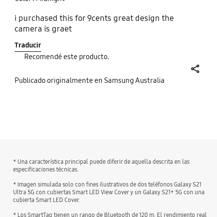
i purchased this for 9cents great design the
camera is graet
Traducir
Recomendé este producto.
share
Publicado originalmente en Samsung Australia
bazaarvoice Certification Label
* Una característica principal puede diferir de aquella descrita en las
especificaciones técnicas.
* Imagen simulada solo con fines ilustrativos de dos teléfonos Galaxy S21
Ultra 5G con cubiertas Smart LED View Cover y un Galaxy S21+ 5G con una
cubierta Smart LED Cover.
* Los SmartTag tienen un rango de Bluetooth de 120 m. El rendimiento real