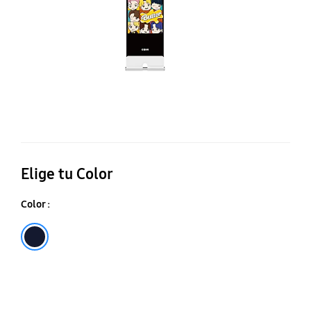
Elige tu Color
Color :
Midnight