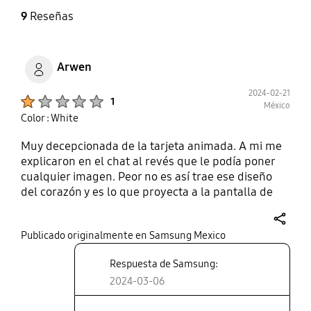
9
Reseñas
Arwen
2024-02-21
Product Ratings :
1
México
Color : White
Muy decepcionada de la tarjeta animada. A mi me
explicaron en el chat al revés que le podía poner
cualquier imagen. Peor no es así trae ese diseño
del corazón y es lo que proyecta a la pantalla de
bloqueo. Los bordes hacen muy incómoda la mica
de protección de pantalla qué también es
share
Publicado originalmente en Samsung Mexico
Samsung. Se siente el borde de la muca ya que el
marco de esta funda eata muy abajo. No hay donde
Respuesta de Samsung:
comprar más diseños de tarjetas interactivas
2024-03-06