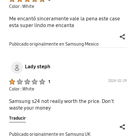
Color : White
Me encantó sinceramente vale la pena este case
esta super lindo me encanta
share
Publicado originalmente en Samsung Mexico
Lady steph
Product Ratings :
2024-02-29
1
Color : White
Samsung s24 not really worth the price. Don't
waste your money
Traducir
share
Publicado originalmente en Samsung UK