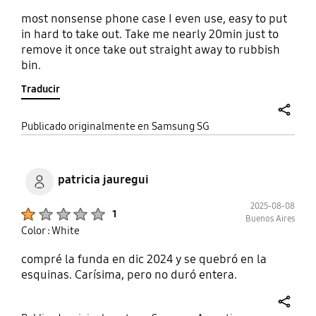
most nonsense phone case I even use, easy to put
in hard to take out. Take me nearly 20min just to
remove it once take out straight away to rubbish
bin.
Traducir
share
Publicado originalmente en Samsung SG
patricia jauregui
2025-08-08
Product Ratings :
1
Buenos Aires
Color : White
compré la funda en dic 2024 y se quebró en la
esquinas. Carísima, pero no duró entera.