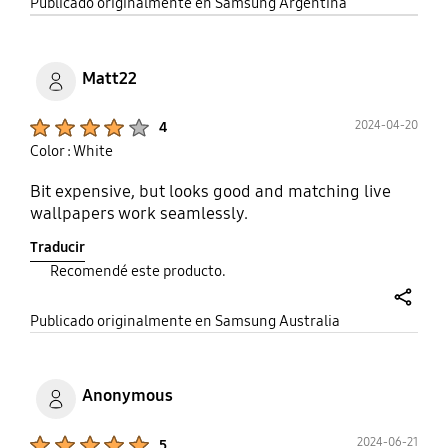
share
Publicado originalmente en Samsung Argentina
Matt22
Product Ratings :
2024-04-20
4
Color : White
Bit expensive, but looks good and matching live
wallpapers work seamlessly.
Traducir
Recomendé este producto.
share
Publicado originalmente en Samsung Australia
Anonymous
Product Ratings :
2024-06-21
5