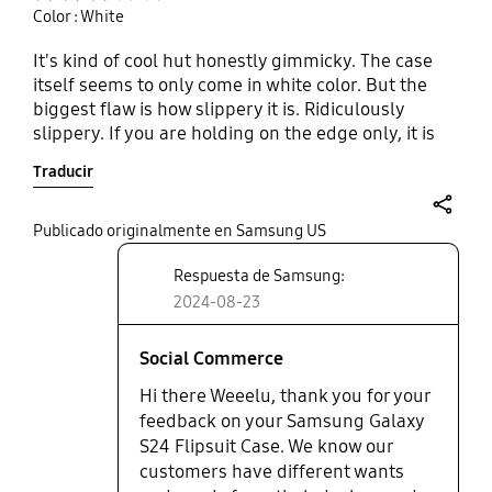
Color : White
It's kind of cool hut honestly gimmicky. The case
itself seems to only come in white color. But the
biggest flaw is how slippery it is. Ridiculously
slippery. If you are holding on the edge only, it is
likely to slip out of your hand. A little textureon the
Traducir
hard plastic would be very helpful.
share
Publicado originalmente en Samsung US
Respuesta de Samsung:
2024-08-23
Social Commerce
Hi there Weeelu, thank you for your
feedback on your Samsung Galaxy
S24 Flipsuit Case. We know our
customers have different wants