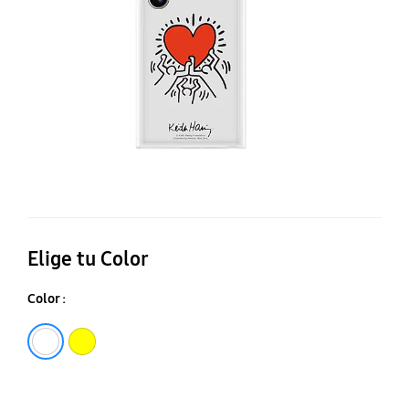
Ga
S2
Ul
Elige tu Color
Color :
White
Yellow