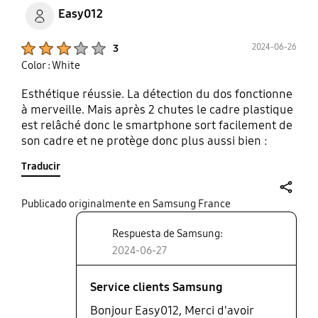
Easy012
Product Ratings :
2024-06-26
3
Color : White
Esthétique réussie. La détection du dos fonctionne
à merveille. Mais après 2 chutes le cadre plastique
est relâché donc le smartphone sort facilement de
son cadre et ne protège donc plus aussi bien :
risque de casse. J'ai donc choisi de le remplacer
Traducir
après seulement 3 mois.
share
Publicado originalmente en Samsung France
Respuesta de Samsung:
2024-06-27
Service clients Samsung
Bonjour Easy012, Merci d'avoir