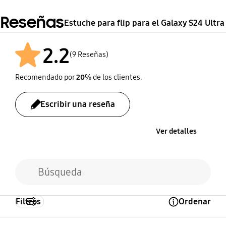
Reseñas
Estuche para flip para el Galaxy S24 Ultra
2.2
(9 Reseñas)
Recomendado por
20
% de los clientes.
Escribir una reseña
Ver detalles
Filtros
Ordenar
Open Tooltip Layer