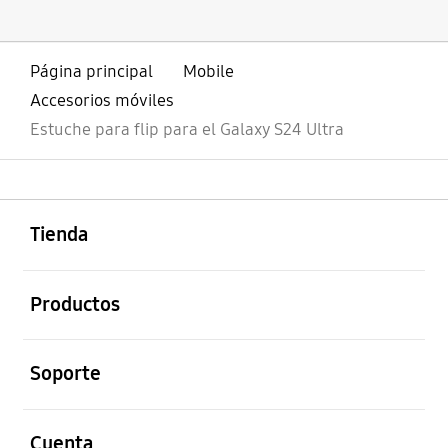
Página principal
Mobile
Accesorios móviles
Estuche para flip para el Galaxy S24 Ultra
abierto
Footer Navigation
Tienda
abierto
Productos
abierto
Soporte
abierto
Cuenta