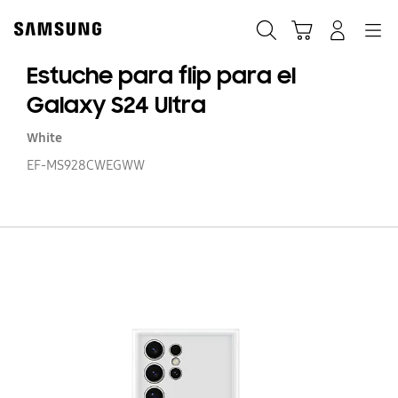
Skip
to
Búsqueda
Carrito
Navegación
Iniciar sesión
content
Estuche para flip para el
Galaxy S24 Ultra
White
EF-MS928CWEGWW
Es
p
fli
p
el