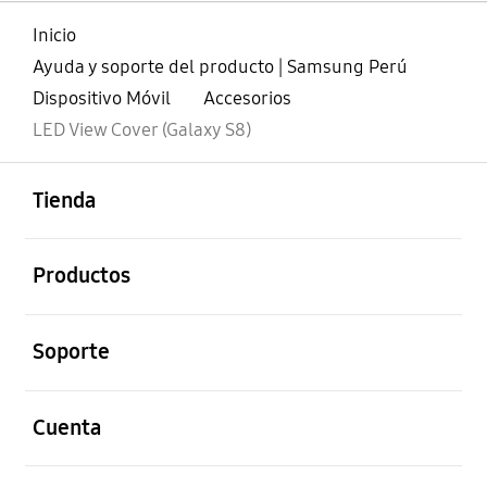
Inicio
Ayuda y soporte del producto | Samsung Perú
Dispositivo Móvil
Accesorios
LED View Cover (Galaxy S8)
abierto
Footer Navigation
Tienda
abierto
Productos
abierto
Soporte
abierto
Cuenta
abierto