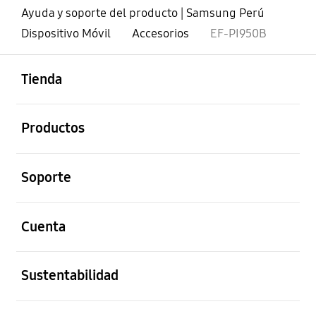
Ayuda y soporte del producto | Samsung Perú
Dispositivo Móvil
Accesorios
EF-PI950B
abierto
Footer Navigation
Tienda
abierto
Productos
abierto
Soporte
abierto
Cuenta
abierto
Sustentabilidad
abierto