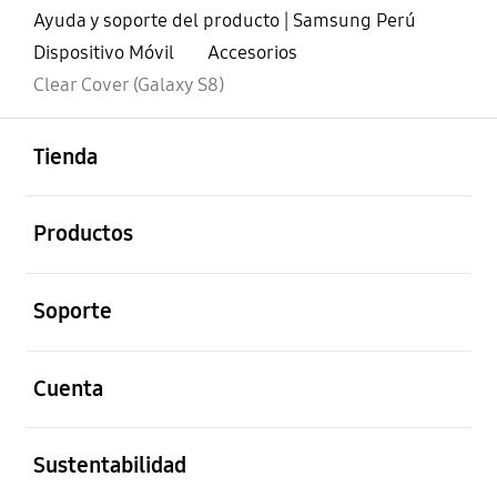
Ayuda y soporte del producto | Samsung Perú
Dispositivo Móvil
Accesorios
Clear Cover (Galaxy S8)
abierto
Footer Navigation
Tienda
abierto
Productos
abierto
Soporte
abierto
Cuenta
abierto
Sustentabilidad