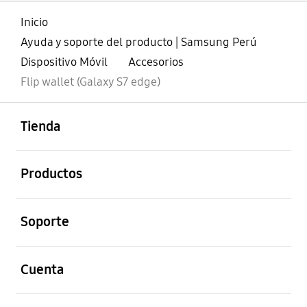
Inicio
Ayuda y soporte del producto | Samsung Perú
Dispositivo Móvil
Accesorios
Flip wallet (Galaxy S7 edge)
abierto
Footer Navigation
Tienda
abierto
Productos
abierto
Soporte
abierto
Cuenta
abierto