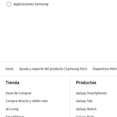
Applicaciones Samsung
Audio
Bateria
Configuración
Cómo usar
Hardware
Inicio
Ayuda y soporte del producto | Samsung Perú
Dispositivo Móvi
encendido
Footer Navigation
Tienda
Productos
Inicio de Comprar
Galaxy Smartphones
Compra directo y obtén más
Galaxy Tab
AI Living
Galaxy Watch
SmartThings
Galaxy Buds