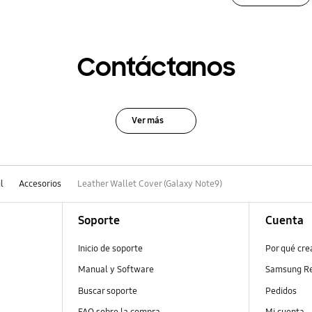
Contáctanos
Ver más
l
Accesorios
Leather Wallet Cover (Galaxy Note9)
Soporte
Cuenta
Inicio de soporte
Por qué cr
Manual y Software
Samsung R
Buscar soporte
Pedidos
FAQ sobre la compra
Mi cuenta