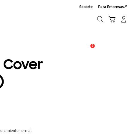
Soporte
Para Empresas
Búsqueda
Carrito
Iniciar sesión/Registrarse
Búsqueda
3
Alerta
t Cover
)
cionamiento normal