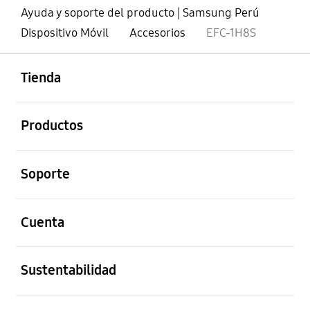
Ayuda y soporte del producto | Samsung Perú
Dispositivo Móvil
Accesorios
EFC-1H8S
abierto
Footer Navigation
Tienda
abierto
Productos
abierto
Soporte
abierto
Cuenta
abierto
Sustentabilidad
abierto