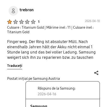
trebron
Product Ratings :
2026-04-10
1
Culoare : Titanium Gold
| Mărime inel : 11
| Culoare inel :
Titanium Gold
Finger weg. Der Ring ist absoluter Müll. Nach
einendhalb Jahren hält der Akku nicht einmal 1
Stunde lang und das bei voller Ladung. Samsung
weigert sich ihn zu reparieren bzw. zu tauschen
weil die Garantiezeit um ist. Des Weiteren hat das
Traduceți
Schlaftracking weswegen ich den Ring gekauft
habe nie richtig funktioniert. Nach acht Stunden
schlaf nicht einmal 1 Stunde gemessen. Die
share
Postat inițial pe Samsung Austria
Schritte stimmen auch nicht mit Garmin und Co
Răspuns de la Samsung:
überein. Ein einziger Reinfall.
2026-04-16
Samsung