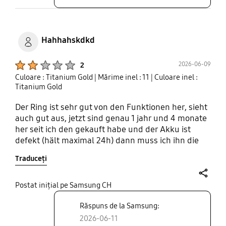
Hahhahskdkd
Product Ratings :
2026-06-09
2
Culoare : Titanium Gold
| Mărime inel : 11
| Culoare inel :
Titanium Gold
Der Ring ist sehr gut von den Funktionen her, sieht
auch gut aus, jetzt sind genau 1 jahr und 4 monate
her seit ich den gekauft habe und der Akku ist
defekt (hält maximal 24h) dann muss ich ihn die
ganze Zeit neu laden. In den ersten Monaten hielt
Traduceți
der Akku 1 woche. Für mich kann es nicht sein das
die Garantie 12 Monate ist und genau nach dieser
Zeit gibt der Akku auf, das sieht man auch an den
share
Postat inițial pe Samsung CH
anderen Bewertungen, dass ich nicht der einzige
Răspuns de la Samsung:
bin.
2026-06-11