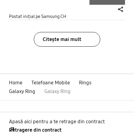
share
Postat inițial pe Samsung CH
Citește mai mult
bazaarvoice Certification Label
Home
Telefoane Mobile
Rings
Galaxy Ring
Galaxy Ring
Apasă aici pentru a te retrage din contract
Retragere din contract