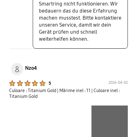
Smartring nicht funktionieren. Wir
bedauern das du diese Erfahrung
machen musstest. Bitte kontaktiere
unseren Service, damit wir dein
Gerät prüfen und schnell
weiterhelfen können.
Nzo4
Product Ratings :
2026-04-02
5
Culoare : Titanium Gold
| Mărime inel : 11
| Culoare inel :
Titanium Gold
play video
Layer popup open
Layer popup open