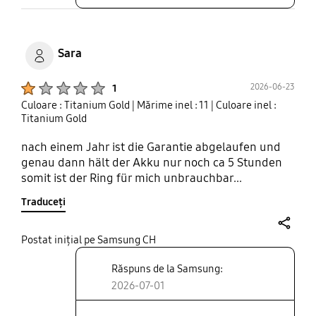
Sara
Product Ratings :
2026-06-23
1
Culoare : Titanium Gold
| Mărime inel : 11
| Culoare inel :
Titanium Gold
nach einem Jahr ist die Garantie abgelaufen und
genau dann hält der Akku nur noch ca 5 Stunden
somit ist der Ring für mich unbrauchbar...
Traduceți
share
Postat inițial pe Samsung CH
Răspuns de la Samsung:
2026-07-01