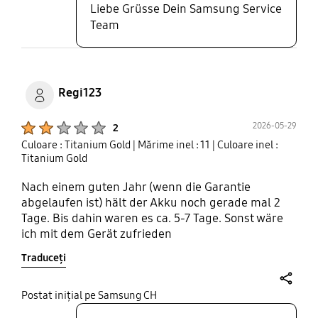
Liebe Grüsse Dein Samsung Service
Team
Regi123
Product Ratings :
2026-05-29
2
Culoare : Titanium Gold
| Mărime inel : 11
| Culoare inel :
Titanium Gold
Nach einem guten Jahr (wenn die Garantie
abgelaufen ist) hält der Akku noch gerade mal 2
Tage. Bis dahin waren es ca. 5-7 Tage. Sonst wäre
ich mit dem Gerät zufrieden
Traduceți
share
Postat inițial pe Samsung CH