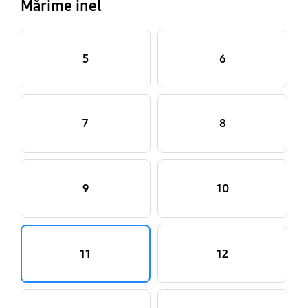
Mărime inel
5
6
7
8
9
10
11
12