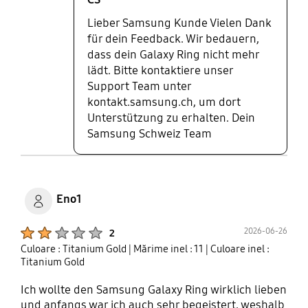
Lieber Samsung Kunde Vielen Dank
für dein Feedback. Wir bedauern,
dass dein Galaxy Ring nicht mehr
lädt. Bitte kontaktiere unser
Support Team unter
kontakt.samsung.ch, um dort
Unterstützung zu erhalten. Dein
Samsung Schweiz Team
Eno1
Product Ratings :
2026-06-26
2
Culoare : Titanium Gold
| Mărime inel : 11
| Culoare inel :
Titanium Gold
Ich wollte den Samsung Galaxy Ring wirklich lieben
und anfangs war ich auch sehr begeistert, weshalb