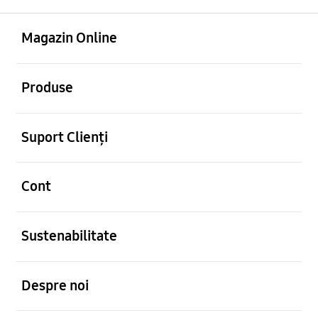
Deschis
Footer Navigation
Magazin Online
Deschis
Produse
Deschis
Suport Clienți
Deschis
Cont
Deschis
Sustenabilitate
Deschis
Despre noi