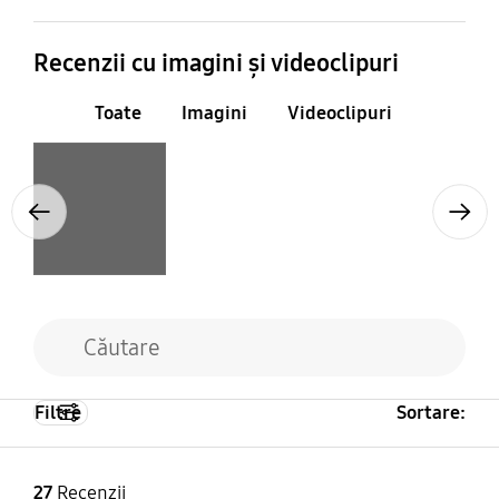
Recenzii cu imagini și videoclipuri
Toate
Imagini
Videoclipuri
Layer popup open
Previous
Next
Filtre
Sortare:
27
Recenzii