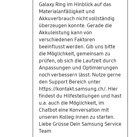
Mittlerweile ist die Kapazität so dramatisch
Galaxy Ring im Hinblick auf das
gesunken, dass er nur noch knapp 2 Tage
Materialanfälligkeit und
durchhält. Fazit: Ein derartiger Akkuverschleiß
Akkuverbrauch nicht vollständig
nach etwas über einem Jahr ist für ein Premium-
überzeugen konnte. Gerade die
Gerät schlichtweg inakzeptabel. Obwohl die
Akkuleistung kann von
Sensorik und der Komfort absolut stimmen, macht
verschiedenen Faktoren
die mangelnde Langlebigkeit der Batterie das
beeinflusst werden. Gib uns bitte
Produkt auf Dauer kaputt. Wirklich schade!
die Möglichkeit, gemeinsam zu
prüfen, ob sich die Laufzeit durch
Anpassungen und Optimierungen
noch verbessern lässt. Nutze gerne
den Support Bereich unter
https://kontakt.samsung.ch/. Hier
findest du Hilfestellungen und hast
u.a. auch die Möglichkeit, im
Chatbot eine Konversation mit
unseren Kolleg:innen zu starten.
Liebe Grüsse Dein Samsung Service
Team