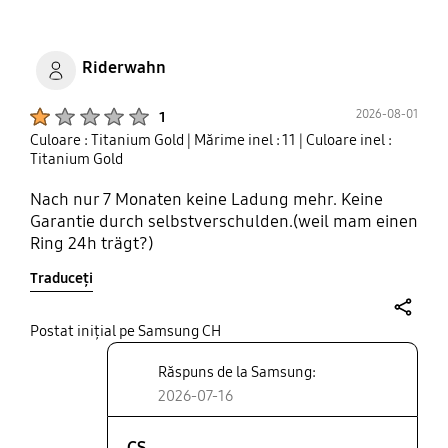
Riderwahn
Product Ratings :
2026-08-01
1
Culoare : Titanium Gold
| Mărime inel : 11
| Culoare inel :
Titanium Gold
Nach nur 7 Monaten keine Ladung mehr. Keine
Garantie durch selbstverschulden.(weil mam einen
Ring 24h trägt?)
Traduceți
share
Postat inițial pe Samsung CH
Răspuns de la Samsung:
2026-07-16
CS