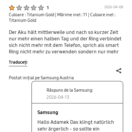
Product Ratings :
2026-04-08
1
Culoare : Titanium Gold
| Mărime inel : 11
| Culoare inel :
Titanium Gold
Der Aku hält mittlerweile und nach so kurzer Zeit
nur mehr einen halben Tag und der Ring verbindet
sich nicht mehr mit dem Telefon, sprich als smart
Ring nicht mehr zu verwenden sondern nur mehr
als modisches nutzloses teures Accessoire
Traduceți
share
Postat inițial pe Samsung Austria
Răspuns de la Samsung:
2026-04-13
Samsung
Hallo Adamek Das klingt natürlich
sehr ärgerlich - so sollte ein