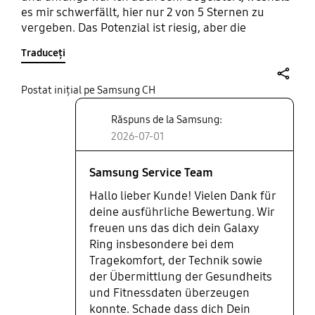
es mir schwerfällt, hier nur 2 von 5 Sternen zu
vergeben. Das Potenzial ist riesig, aber die
Langlebigkeit lässt extrem zu wünschen übrig. Das
Traduceți
Positive vorweg: Tragekomfort: Der Ring liegt
wirklich hervorragend am Finger und stört
überhaupt nicht. Zuverlässigkeit: Die Technik
share
Postat inițial pe Samsung CH
funktioniert einwandfrei. Alle Gesundheits- und
Răspuns de la Samsung:
Fitnessdaten wurden immer zuverlässig, gut und
präzise an die App übermittelt. Da gibt es absolut
2026-07-01
nichts zu meckern. Das Negative (und der Grund
für die starke Abwertung): Materialanfälligkeit:
Samsung Service Team
Leider sieht man viel zu schnell die direkte
Hallo lieber Kunde! Vielen Dank für
Abnutzung am Ring. Gebrauchsspuren treten
deine ausführliche Bewertung. Wir
sofort auf, was bei diesem Preis eigentlich nicht
freuen uns das dich dein Galaxy
passieren darf. Katastrophaler Akku-Verschleiß:
Ring insbesondere bei dem
Das ist der eigentliche Hauptgrund für meine
schlechte Bewertung. Nach nur 1 Jahr und 2
Tragekomfort, der Technik sowie
Monaten befindet sich der Akku bereits in einem
der Übermittlung der Gesundheits
absolut kritischen Bereich. Zu Beginn hielt der Ring
und Fitnessdaten überzeugen
starke 6 Tage am Stück durch - das war top!
konnte. Schade dass dich Dein