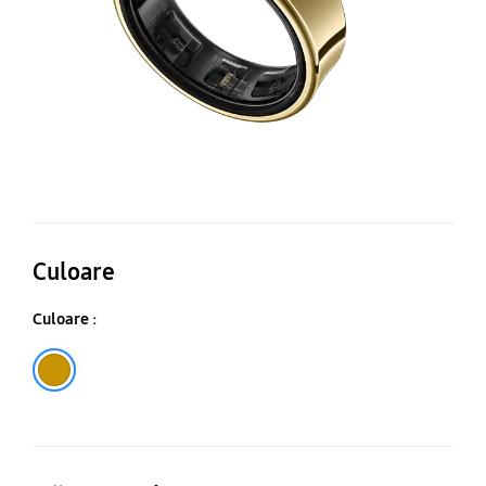
Culoare
Culoare :
Titanium Gold