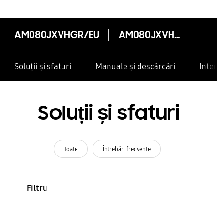
AM080JXVHGR/EU
AM080JXVHGR/EU
Soluții și sfaturi
Manuale și descărcări
Inte
Soluții și sfaturi
Toate
Întrebări frecvente
Filtru