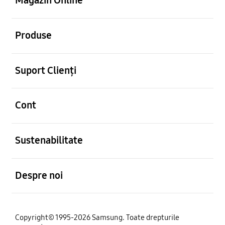
Magazin Online
Deschis
Produse
Deschis
Suport Clienți
Deschis
Cont
Deschis
Sustenabilitate
Deschis
Despre noi
Copyright© 1995-2026 Samsung. Toate drepturile