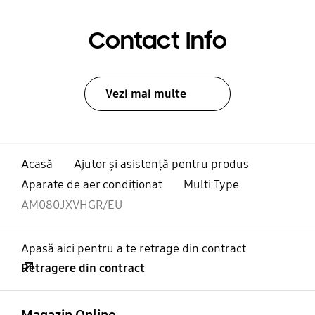
Contact Info
Vezi mai multe
Acasă
Ajutor și asistență pentru produs
Aparate de aer condiţionat
Multi Type
AM080JXVHGR/EU
Apasă aici pentru a te retrage din contract
Retragere din contract
Deschis
Footer Navigation