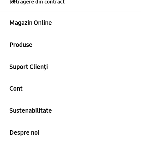
Retragere din contract
Deschis
Footer Navigation
Magazin Online
Deschis
Produse
Deschis
Suport Clienți
Deschis
Cont
Deschis
Sustenabilitate
Deschis
Despre noi