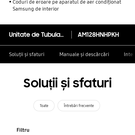
Coduri de eroare pe aparatul de aer condiționat
Samsung de interior
Unitate de Tubulatură cu Disponibil Mediu de Presiune - Duct S 12.8kW
AM128HNHPKH
Soluții și sfaturi
Manuale și descărcări
Inte
Soluții și sfaturi
Toate
Întrebări frecvente
Filtru