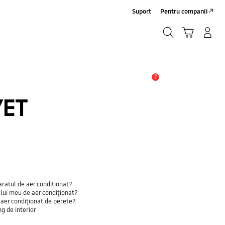
Suport
Pentru companii
Căutare
Conectare/Înregistrare
Coş de cumpărături
Căutare
2
Alertă
/ET
aratul de aer condiționat?
lui meu de aer condiționat?
 aer condiționat de perete?
g de interior