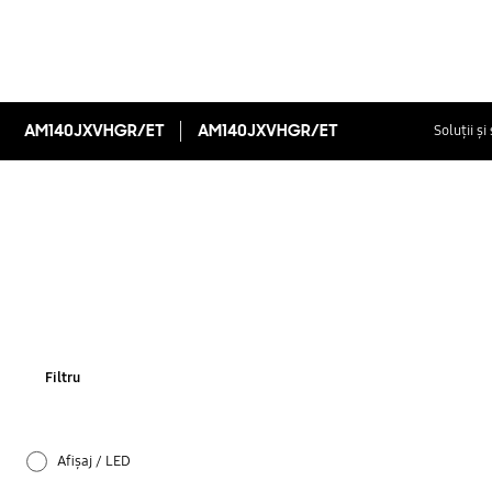
AM140JXVHGR/ET
AM140JXVHGR/ET
Soluții și
Filtru
Afișaj / LED