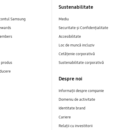
Sustenabilitate
contul Samsung
Mediu
ewards
Securitate și Confidențialitate
embers
Accesibilitate
Loc de muncă incluziv
Cetățenie corporativă
e produs
Sustenabilitate corporativă
ducere
Despre noi
Informații despre companie
Domeniu de activitate
Identitate brand
Cariere
Relații cu investitorii