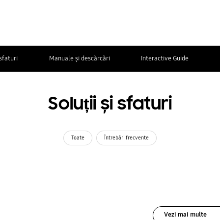
 sfaturi
Manuale și descărcări
Interactive Guide
Soluții și sfaturi
Toate
Întrebări frecvente
Vezi mai multe