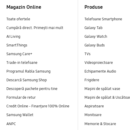
Footer Navigation
Magazin Online
Produse
Toate ofertele
Telefoane Smartphone
Cumpără direct. Primești mai mult
Galaxy Tab
AI Living
Galaxy Watch
SmartThings
Galaxy Buds
Samsung Care+
TVs
Trade-in telefoane
Videoproiectoare
Programul Rabla Samsung
Echipamente Audio
Descarcă Samsung Shop
Frigidere
Descoperă pachete pentru tine
Mașini de spălat vase
Formular de retur
Mașini de spălat & Uscătoa
Credit Online - Finanțare 100% Online
Aspiratoare
Samsung Wallet
Monitoare
ANPC
Memorie & Stocare