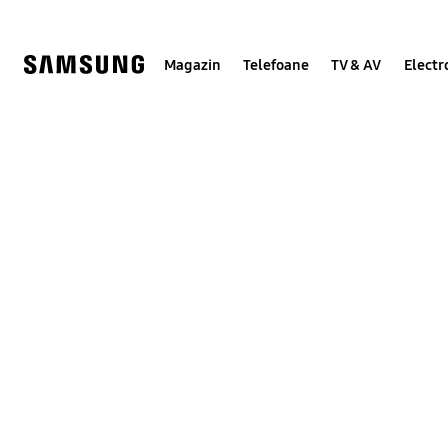
Skip
to
content
Magazin
Telefoane
TV & AV
Electr