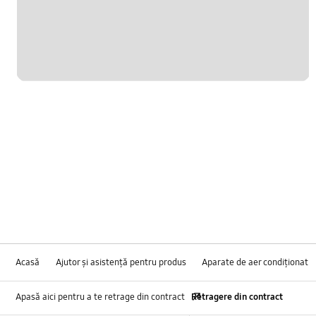
Acasă
Ajutor și asistență pentru produs
Aparate de aer condiţionat
Apasă aici pentru a te retrage din contract
Retragere din contract