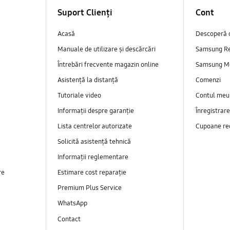
Suport Clienți
Cont
Acasă
Descoperă 
Manuale de utilizare și descărcări
Samsung R
Întrebări frecvente magazin online
Samsung M
Asistență la distanță
Comenzi
Tutoriale video
Contul meu
Informații despre garanție
Înregistrar
Lista centrelor autorizate
Cupoane re
Solicită asistență tehnică
Informații reglementare
re
Estimare cost reparație
Premium Plus Service
WhatsApp
Contact