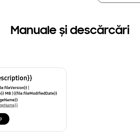
Manuale și descărcări
escription}}
le.fileVersion}}
ze}} MB
{{file.fileModifiedDate}}
mes}}
uageName}}
uageName}}
ți