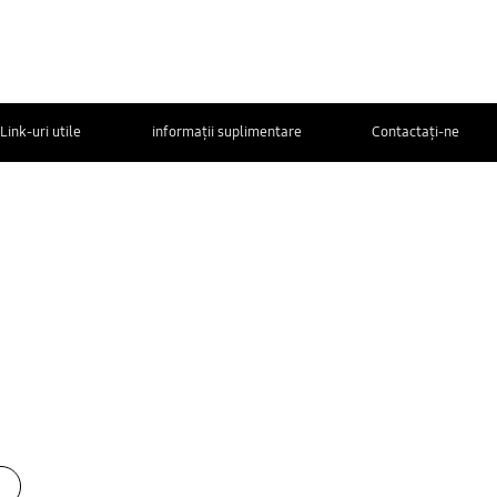
Link-uri utile
informații suplimentare
Contactaţi-ne