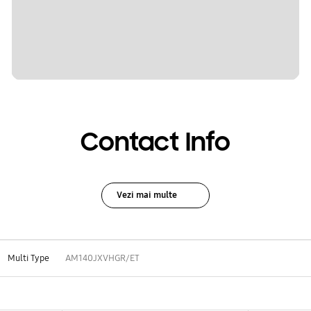
Contact Info
Vezi mai multe
Multi Type
AM140JXVHGR/ET