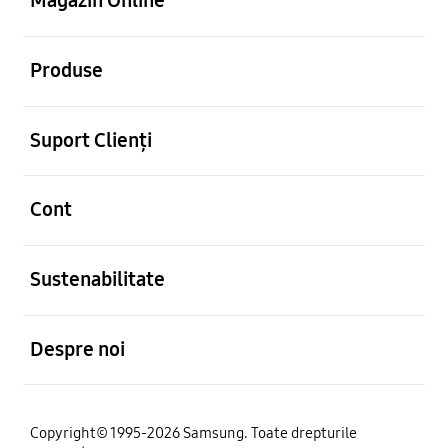
Magazin Online
Deschis
Produse
Deschis
Suport Clienți
Deschis
Cont
Deschis
Sustenabilitate
Deschis
Despre noi
Copyright© 1995-2026 Samsung. Toate drepturile