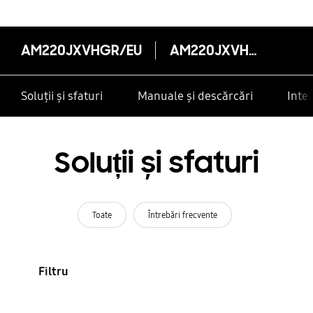
AM220JXVHGR/EU
AM220JXVHGR/EU
Soluții și sfaturi
Manuale și descărcări
Inte
Soluții și sfaturi
Toate
Întrebări frecvente
Filtru