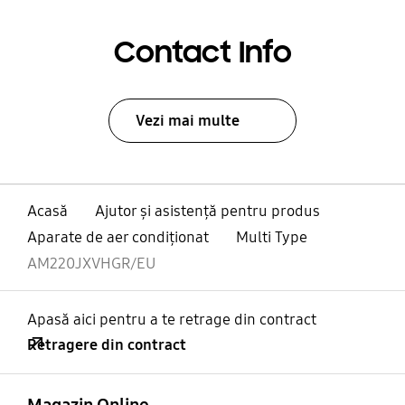
Contact Info
Vezi mai multe
Acasă
Ajutor și asistență pentru produs
Aparate de aer condiţionat
Multi Type
AM220JXVHGR/EU
Apasă aici pentru a te retrage din contract
Retragere din contract
Deschis
Footer Navigation