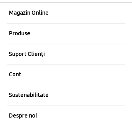
Deschis
Footer Navigation
Magazin Online
Deschis
Produse
Deschis
Suport Clienți
Deschis
Cont
Deschis
Sustenabilitate
Deschis
Despre noi