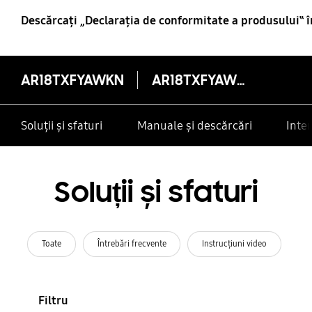
Descărcaţi „Declaraţia de conformitate a produsului‟ 
AR18TXFYAWKN
AR18TXFYAWKN
Soluții și sfaturi
Manuale și descărcări
Inte
Soluții și sfaturi
Toate
Întrebări frecvente
Instrucţiuni video
Filtru