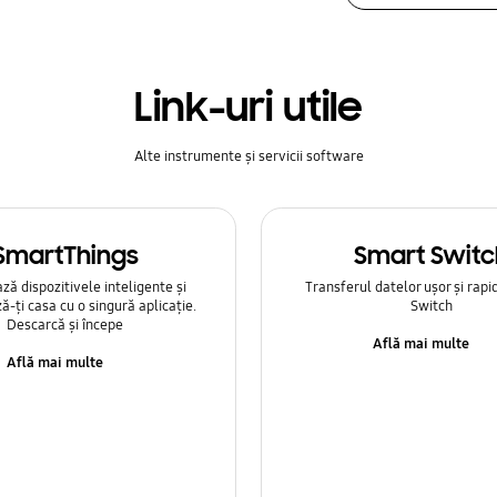
Link-uri utile
Alte instrumente și servicii software
SmartThings
Smart Switc
ă dispozitivele inteligente și
Transferul datelor ușor și rapi
ă-ți casa cu o singură aplicație.
Switch
Descarcă și începe
Află mai multe
Află mai multe