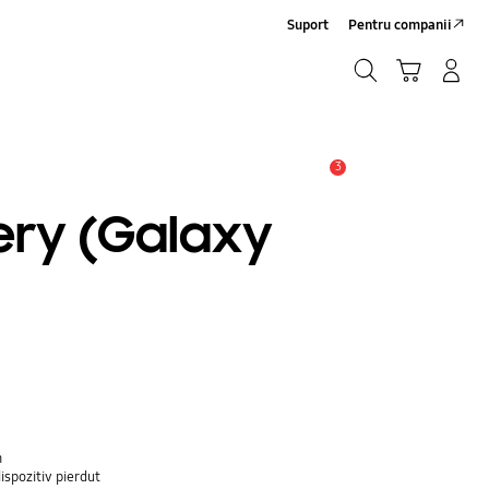
Suport
Pentru companii
Căutare
Conectare/Înregistrare
Coş de cumpărături
Căutare
3
Alertă
ery (Galaxy
n
ispozitiv pierdut