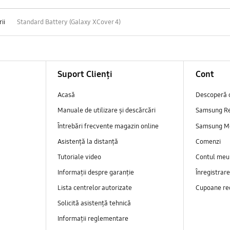
ii
Standard Battery (Galaxy XCover 4)
Suport Clienți
Cont
Acasă
Descoperă 
Manuale de utilizare și descărcări
Samsung R
Întrebări frecvente magazin online
Samsung M
Asistență la distanță
Comenzi
Tutoriale video
Contul meu
Informații despre garanție
Înregistrar
Lista centrelor autorizate
Cupoane re
Solicită asistență tehnică
Informații reglementare