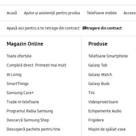
Acasă
Ajutor și asistență pentru produs
Telefoane mobile
Accesor
Apasă aici pentru a te retrage din contract
Retragere din contract
Footer Navigation
Magazin Online
Produse
Toate ofertele
Telefoane Smartphone
Cumpără direct. Primești mai mult
Galaxy Tab
AI Living
Galaxy Watch
SmartThings
Galaxy Buds
Samsung Care+
TVs
Trade-in telefoane
Videoproiectoare
Programul Rabla Samsung
Echipamente Audio
Descarcă Samsung Shop
Frigidere
Descoperă pachete pentru tine
Mașini de spălat vase