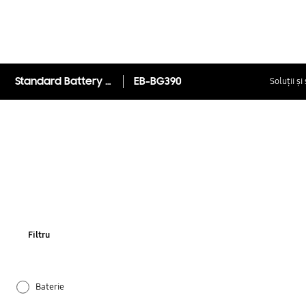
Standard Battery (Galaxy XCover 4)
EB-BG390
Soluții și
Filtru
Baterie