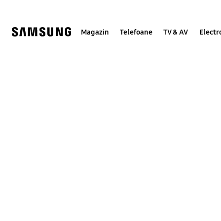
Skip
to
content
Magazin
Telefoane
TV & AV
Electr