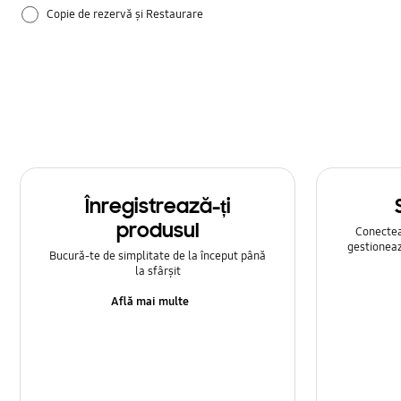
Copie de rezervă și Restaurare
Cum se utilizează
Samsung Apps
Setare
Înregistrează-ți
produsul
Conecteaz
gestioneaz
Bucură-te de simplitate de la început până
la sfârșit
Află mai multe