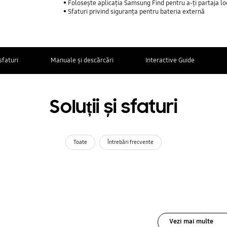
Folosește aplicația Samsung Find pentru a-ți partaja loca
Sfaturi privind siguranța pentru bateria externă
 sfaturi
Manuale și descărcări
Interactive Guide
Soluții și sfaturi
Toate
Întrebări frecvente
Vezi mai multe