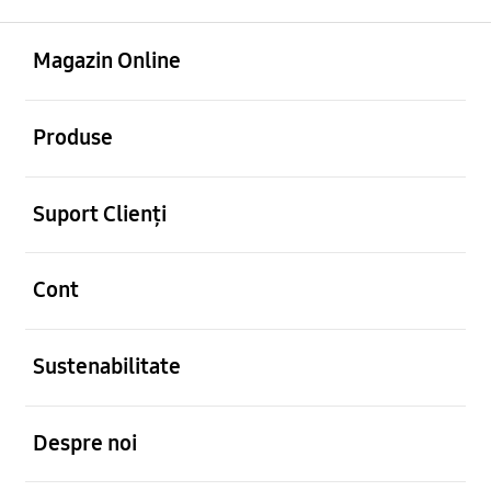
Deschis
Footer Navigation
Magazin Online
Deschis
Produse
Deschis
Suport Clienți
Deschis
Cont
Deschis
Sustenabilitate
Deschis
Despre noi