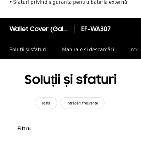
alte contacte
Sfaturi privind siguranța pentru bateria externă
Wallet Cover (Galaxy A30s)
EF-WA307
Soluții și sfaturi
Manuale și descărcări
Inte
Soluții și sfaturi
Toate
Întrebări frecvente
Filtru