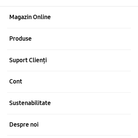
Deschis
Footer Navigation
Magazin Online
Deschis
Produse
Deschis
Suport Clienți
Deschis
Cont
Deschis
Sustenabilitate
Deschis
Despre noi