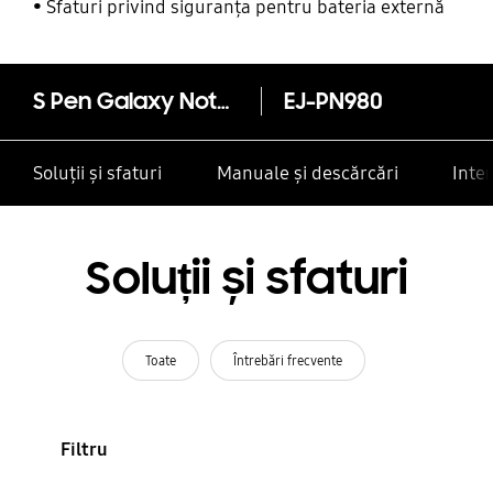
alte contacte
Sfaturi privind siguranța pentru bateria externă
S Pen Galaxy Note20/Note20 Ultra Green
EJ-PN980
Soluții și sfaturi
Manuale și descărcări
Inte
Soluții și sfaturi
Toate
Întrebări frecvente
Filtru