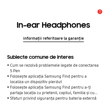
3
Alertă
In-ear Headphones
informații referitoare la garanție
Subiecte comune de interes
Cum se rezolvă problemele legate de conectarea
S Pen
Folosește aplicația Samsung Find pentru a
localiza un dispozitiv pierdut
Folosește aplicația Samsung Find pentru a-ți
partaja locația cu prietenii, copilul, familia și cu
alte contacte
Sfaturi privind siguranța pentru bateria externă