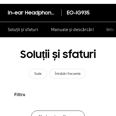
In-ear Headphones
EO-IG935
Soluții și sfaturi
Manuale și descărcări
Inte
Soluții și sfaturi
Toate
Întrebări frecvente
Filtru