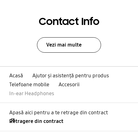
Contact Info
Vezi mai multe
Acasă
Ajutor și asistență pentru produs
Telefoane mobile
Accesorii
In-ear Headphones
Apasă aici pentru a te retrage din contract
Retragere din contract
Deschis
Footer Navigation