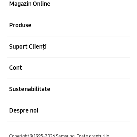
Magazin Online
Deschis
Produse
Deschis
Suport Clienți
Deschis
Cont
Deschis
Sustenabilitate
Deschis
Despre noi
Copyright© 1995-2026 Samsung. Toate drepturile