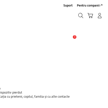
Suport
Pentru companii
Căutare
Conectare/Înregistrare
Coş de cumpărături
Căutare
3
Alertă
n
ispozitiv pierdut
ția cu prietenii, copilul, familia și cu alte contacte