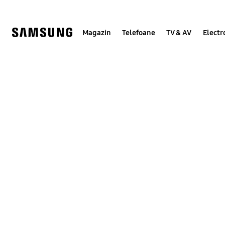
Skip
to
content
Magazin
Telefoane
TV & AV
Electr