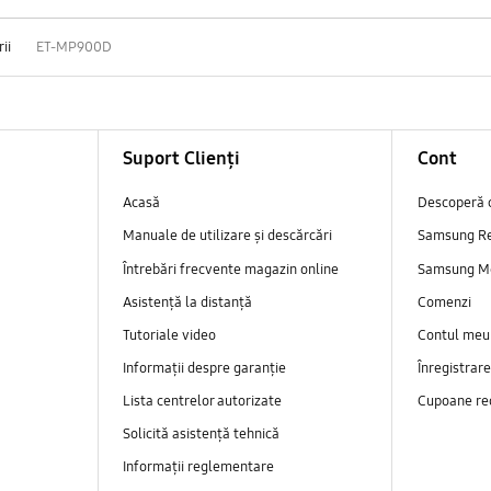
ii
ET-MP900D
Suport Clienți
Cont
Acasă
Descoperă 
Manuale de utilizare și descărcări
Samsung R
Întrebări frecvente magazin online
Samsung M
Asistență la distanță
Comenzi
Tutoriale video
Contul meu
Informații despre garanție
Înregistrar
Lista centrelor autorizate
Cupoane re
Solicită asistență tehnică
Informații reglementare