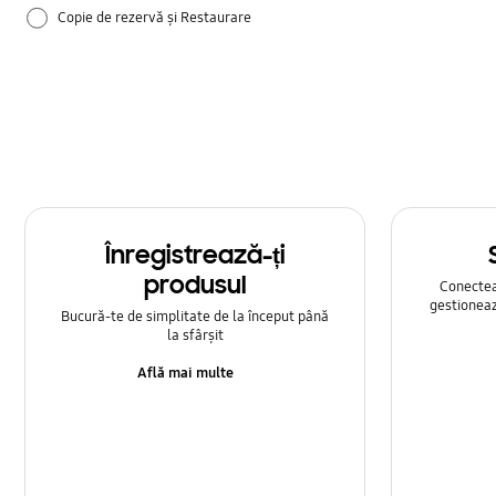
Copie de rezervă și Restaurare
Cum se utilizează
Samsung Apps
Setare
Înregistrează-ți
produsul
Conecteaz
gestioneaz
Bucură-te de simplitate de la început până
la sfârșit
Află mai multe