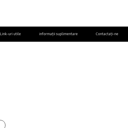
Link-uri utile
informații suplimentare
Contactaţi-ne