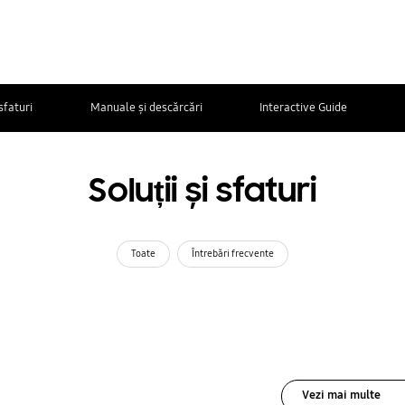
 sfaturi
Manuale și descărcări
Interactive Guide
Soluții și sfaturi
Toate
Întrebări frecvente
Vezi mai multe