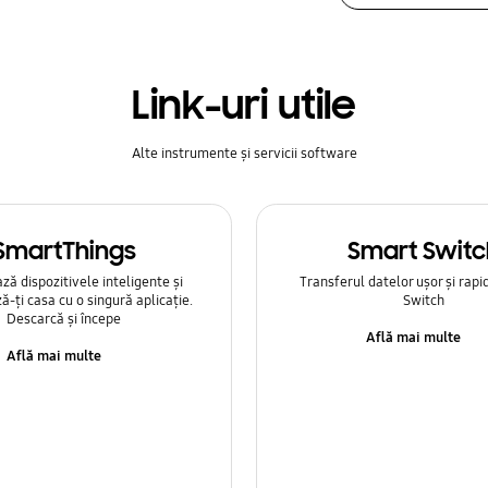
Link-uri utile
Alte instrumente și servicii software
SmartThings
Smart Switc
ă dispozitivele inteligente și
Transferul datelor ușor și rapi
ă-ți casa cu o singură aplicație.
Switch
Descarcă și începe
Află mai multe
Află mai multe