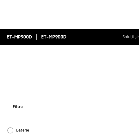
ET-MP900D
ET-MP900D
Soluții și
Filtru
Baterie