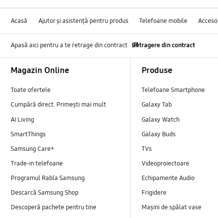
Acasă
Ajutor și asistență pentru produs
Telefoane mobile
Accesor
Apasă aici pentru a te retrage din contract
Retragere din contract
Footer Navigation
Magazin Online
Produse
Toate ofertele
Telefoane Smartphone
Cumpără direct. Primești mai mult
Galaxy Tab
AI Living
Galaxy Watch
SmartThings
Galaxy Buds
Samsung Care+
TVs
Trade-in telefoane
Videoproiectoare
Programul Rabla Samsung
Echipamente Audio
Descarcă Samsung Shop
Frigidere
Descoperă pachete pentru tine
Mașini de spălat vase