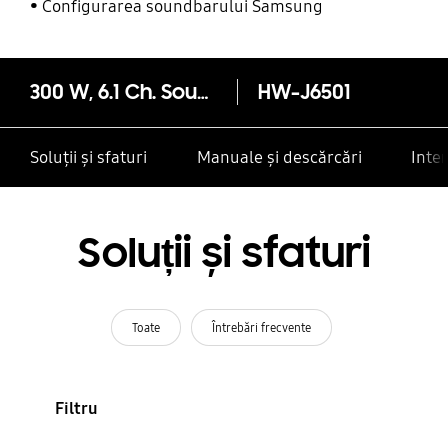
Configurarea soundbarului Samsung
300 W, 6.1 Ch. Soundbar Curbat J6501
HW-J6501
Soluții și sfaturi
Manuale și descărcări
Inte
Soluții și sfaturi
Toate
Întrebări frecvente
Filtru