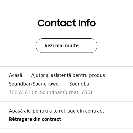
Contact Info
Vezi mai multe
Acasă
Ajutor și asistență pentru produs
Soundbar/SoundTower
Soundbar
300 W, 6.1 Ch. Soundbar Curbat J6501
Apasă aici pentru a te retrage din contract
Retragere din contract
Deschis
Footer Navigation