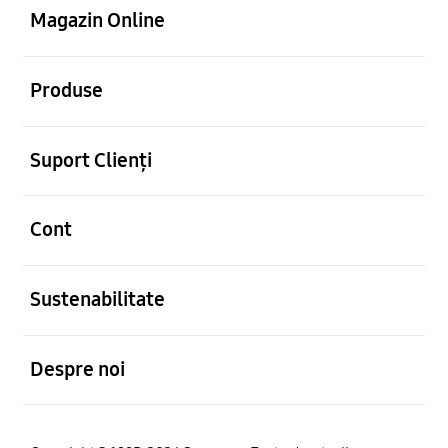
Magazin Online
Deschis
Produse
Deschis
Suport Clienți
Deschis
Cont
Deschis
Sustenabilitate
Deschis
Despre noi