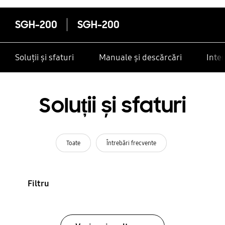
SGH-200
SGH-200
Soluții și sfaturi
Manuale și descărcări
Inte
Soluții și sfaturi
Toate
Întrebări frecvente
Filtru