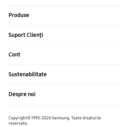
Deschis
Produse
Deschis
Suport Clienți
Deschis
Cont
Deschis
Sustenabilitate
Deschis
Despre noi
Copyright© 1995-2026 Samsung. Toate drepturile
rezervate.