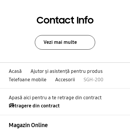
Contact Info
Vezi mai multe
Acasă
Ajutor și asistență pentru produs
Telefoane mobile
Accesorii
SGH-200
Apasă aici pentru a te retrage din contract
Retragere din contract
Deschis
Footer Navigation
Magazin Online