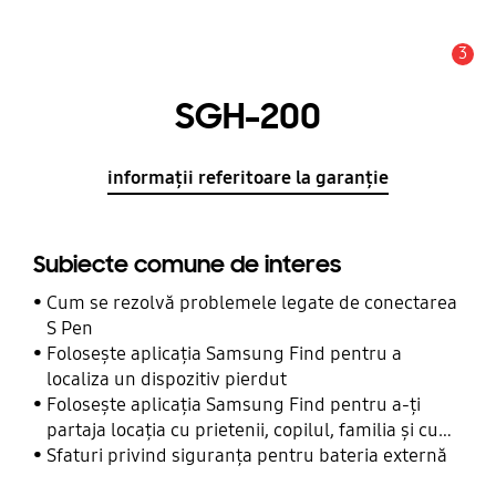
3
Alertă
SGH-200
informații referitoare la garanție
Subiecte comune de interes
Cum se rezolvă problemele legate de conectarea
S Pen
Folosește aplicația Samsung Find pentru a
localiza un dispozitiv pierdut
Folosește aplicația Samsung Find pentru a-ți
partaja locația cu prietenii, copilul, familia și cu
alte contacte
Sfaturi privind siguranța pentru bateria externă