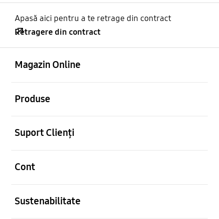
Apasă aici pentru a te retrage din contract
Retragere din contract
Deschis
Footer Navigation
Magazin Online
Deschis
Produse
Deschis
Suport Clienți
Deschis
Cont
Deschis
Sustenabilitate
Deschis