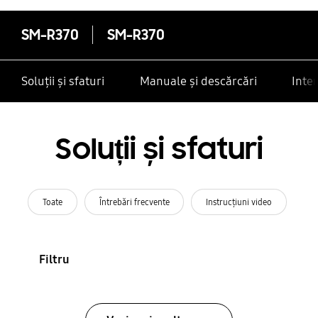
SM-R370
SM-R370
Soluții și sfaturi
Manuale și descărcări
Inte
Soluții și sfaturi
Toate
Întrebări frecvente
Instrucţiuni video
Filtru