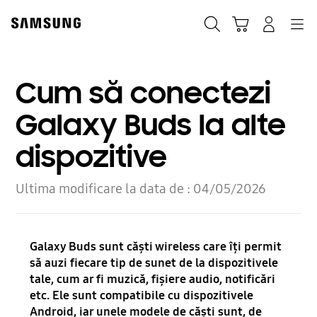
Skip
to
Căutare
Conectare
Navigation
Coş de cumpărături
content
Cum să conectezi
Galaxy Buds la alte
dispozitive
Ultima modificare la data de :
04/05/2026
Galaxy Buds sunt căști wireless care îți permit
să auzi fiecare tip de sunet de la dispozitivele
tale, cum ar fi muzică, fișiere audio, notificări
etc. Ele sunt compatibile cu dispozitivele
Android, iar unele modele de căști sunt, de