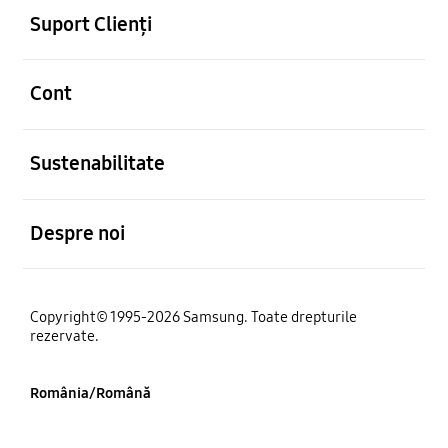
Suport Clienți
Deschis
Cont
Deschis
Sustenabilitate
Deschis
Despre noi
Copyright© 1995-2026 Samsung. Toate drepturile
rezervate.
România/Română