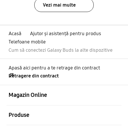
Vezi mai multe
Acasă
Ajutor și asistență pentru produs
Telefoane mobile
Cum să conectezi Galaxy Buds la alte dispozitive
Apasă aici pentru a te retrage din contract
Retragere din contract
Deschis
Footer Navigation
Magazin Online
Deschis
Produse
Deschis