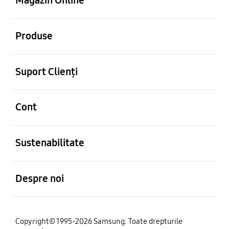
Magazin Online
Deschis
Produse
Deschis
Suport Clienți
Deschis
Cont
Deschis
Sustenabilitate
Deschis
Despre noi
Copyright© 1995-2026 Samsung. Toate drepturile