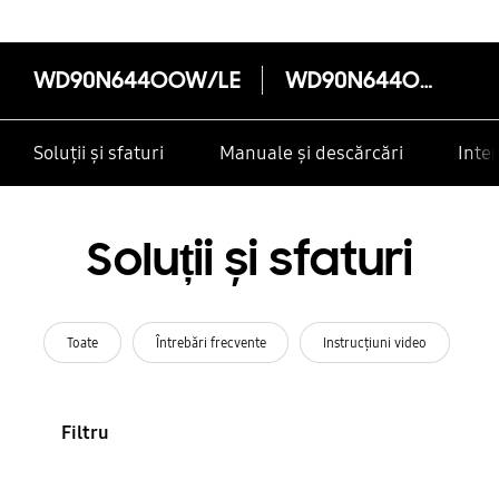
WD90N644OOW/LE
WD90N644OOW/LE
Soluții și sfaturi
Manuale și descărcări
Inte
Soluții și sfaturi
Toate
Întrebări frecvente
Instrucţiuni video
Filtru