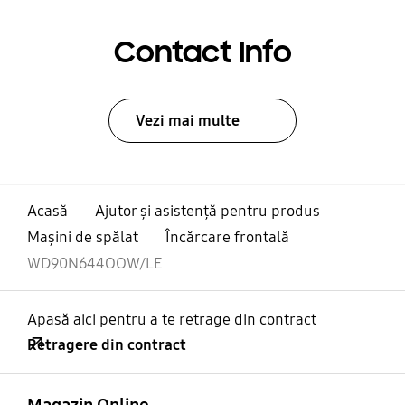
Contact Info
Vezi mai multe
Acasă
Ajutor și asistență pentru produs
Maşini de spălat
Încărcare frontală
WD90N644OOW/LE
Apasă aici pentru a te retrage din contract
Retragere din contract
Deschis
Footer Navigation