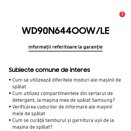
3
Alertă
WD90N644OOW/LE
informații referitoare la garanție
Subiecte comune de interes
Cum se utilizează diferitele moduri ale mașinii de
spălat
Cum utilizez compartimentele din sertarul de
detergent, la maşina mea de spălat Samsung?
Verificarea codurilor de informare ale mașinii
mele de spălat
Cum se curăță tamburul și garnitura ușii de la
mașina de spălat?