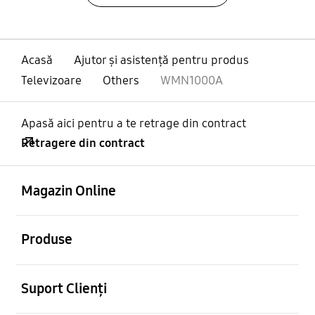
Acasă
Ajutor și asistență pentru produs
Televizoare
Others
WMN1000A
Apasă aici pentru a te retrage din contract
Retragere din contract
Deschis
Footer Navigation
Magazin Online
Deschis
Produse
Deschis
Suport Clienți
Deschis