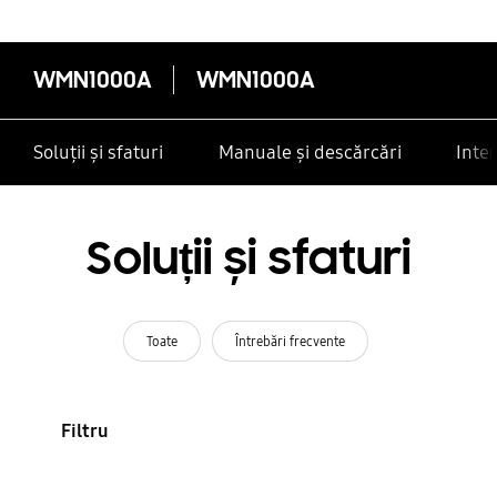
WMN1000A
WMN1000A
Soluții și sfaturi
Manuale și descărcări
Inte
Soluții și sfaturi
Toate
Întrebări frecvente
Filtru