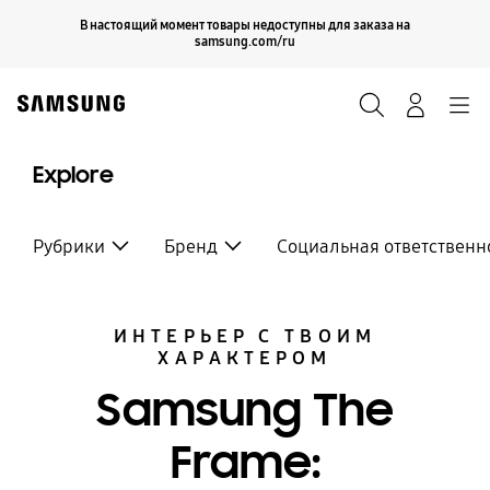
Skip
Продолжить
В настоящий момент товары недоступны для заказа на
Закрыть
to
samsung.com/ru
content
Поиск
Вход
Navigation
Explore
Рубрики
Бренд
Социальная ответственн
ИНТЕРЬЕР С ТВОИМ
ХАРАКТЕРОМ
Samsung The
Frame: