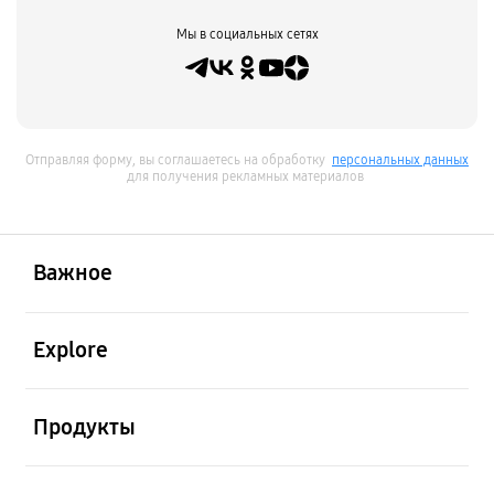
Мы в социальных сетях
Отправляя форму, вы соглашаетесь на обработку
персональных данных
для получения рекламных материалов
открыть
Footer Navigation
Важное
открыть
Explore
открыть
Продукты
открыть