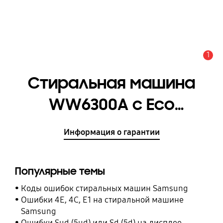
1
Оповещение
Стиральная машина
WW6300A c Eco
Bubble™, 9 кг
Информация о гарантии
[WW90A6L48BE/LP]
Популярные темы
Коды ошибок стиральных машин Samsung
Ошибки 4E, 4C, E1 на стиральной машине
Samsung
Ошибки Sud (5ud) или Sd (5d) на дисплее