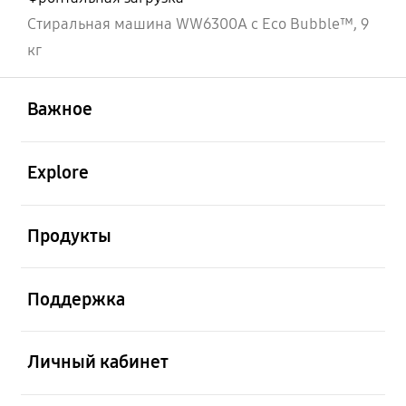
Стиральная машина WW6300A c Eco Bubble™, 9
кг
открыть
Footer Navigation
Важное
открыть
Explore
открыть
Продукты
открыть
Поддержка
открыть
Личный кабинет
открыть