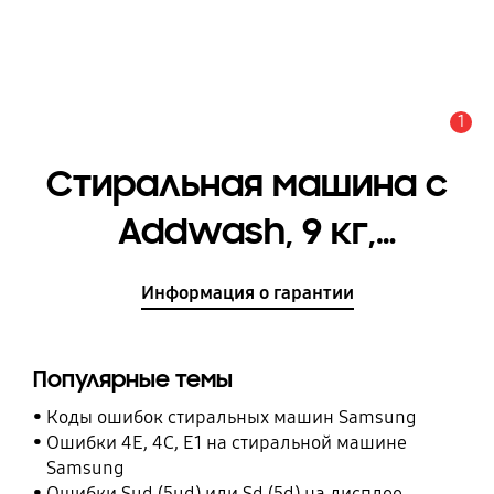
1
Оповещение
Стиральная машина с
Addwash, 9 кг,
WW5500T
Информация о гарантии
[WW90T554CAT/LP]
Популярные темы
Коды ошибок стиральных машин Samsung
Ошибки 4E, 4C, E1 на стиральной машине
Samsung
Ошибки Sud (5ud) или Sd (5d) на дисплее