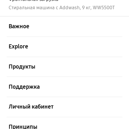
Стиральная машина с Addwash, 9 кг, WW5500T
открыть
Footer Navigation
Важное
открыть
Explore
открыть
Продукты
открыть
Поддержка
открыть
Личный кабинет
открыть
Принципы