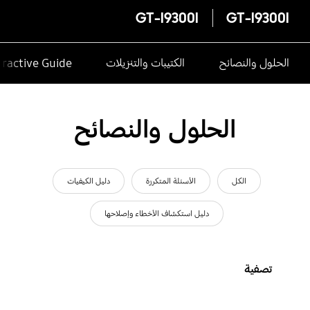
GT-I9300I
GT-I9300I
الحلول والنصائح
الكتيبات والتنزيلات
eractive Guide
الحلول والنصائح
الكل
الأسئلة المتكررة
دليل الكيفيات
دليل استكشاف الأخطاء وإصلاحها
تصفية