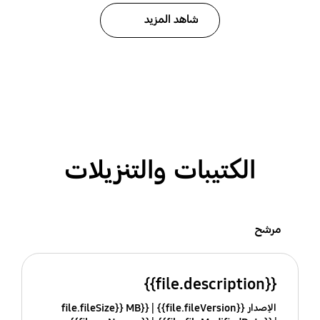
شاهد المزيد
الكتيبات والتنزيلات
مرشح
{{file.description}}
الإصدار {{file.fileVersion}}
{{file.fileSize}} MB