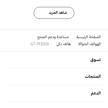
شاهد المزيد
الصفحة الرئيسية
مساعدة ودعم المنتج
الهواتف الجوالة
هاتف ذكي
GT-I9300I
افتح
Footer Navigation
تسوق
افتح
المنتجات
افتح
الدعم
افتح