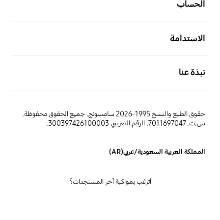
الحساب
افتح
الاستدامة
افتح
نبذة عنا
حقوق الطبع والنسخ 1995-2026 سامسونج. جميع الحقوق محفوظة.
س.ت. 7011697047. الرقم الضريبي 300397426100003.
المملكة العربية السعودية/عربي(AR)
أترغب بمواكبة آخر المستجدات؟