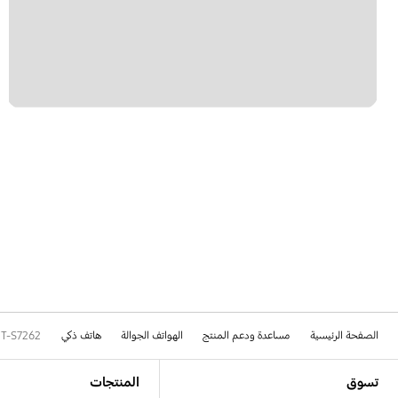
ترقية البرامج
تطبيقات سامسونج
رسالة
قفل
كيفية الاستخدام
الصفحة الرئيسية
مساعدة ودعم المنتج
الهواتف الجوالة
هاتف ذكي
T-S7262
Footer Navigation
تسوق
المنتجات