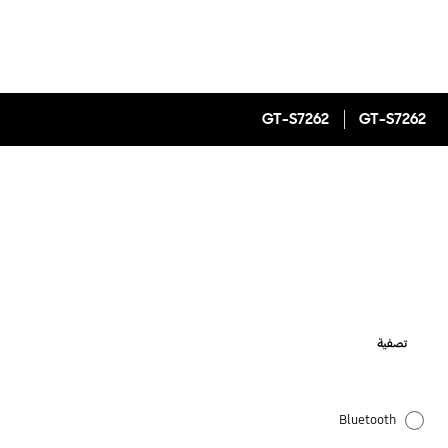
GT-S7262
GT-S7262
تصفية
Bluetooth