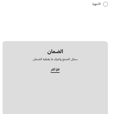
الأجهزة
الإعداد
البطارية
التطبيق
الشبكة والواي فاي
الضمان
سجّل المنتج واعرف ما يغطيه الضمان
الصوت
اقرأ أكثر
الطاقة
الكاميرا
المكالمات وجهات الاتصال
النسخ الاحتياطي والاسترداد