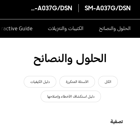
SM-A037G/DSN
SM-A037G/DSN
الحلول والنصائح
الكتيبات والتنزيلات
eractive Guide
الحلول والنصائح
الكل
الأسئلة المتكررة
دليل الكيفيات
دليل استكشاف الأخطاء وإصلاحها
تصفية