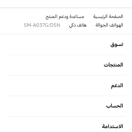
الصفحة الرئيسية
مساعدة ودعم المنتج
الهواتف الجوالة
هاتف ذكي
SM-A037G/DSN
افتح
Footer Navigation
تسوق
افتح
المنتجات
افتح
الدعم
افتح
الحساب
افتح
الاستدامة