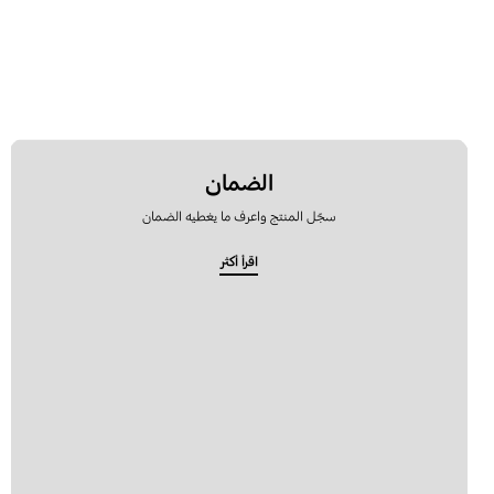
ترقية البرامج
تطبيقات سامسونج
رسالة
قفل
الضمان
كيفية الاستخدام
سجّل المنتج واعرف ما يغطيه الضمان
اقرأ أكثر