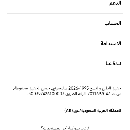
الدعم
افتح
الحساب
افتح
الاستدامة
افتح
نبذة عنا
حقوق الطبع والنسخ 1995-2026 سامسونج. جميع الحقوق محفوظة.
س.ت. 7011697047. الرقم الضريبي 300397426100003.
المملكة العربية السعودية/عربي(AR)
أترغب بمواكبة آخر المستجدات؟