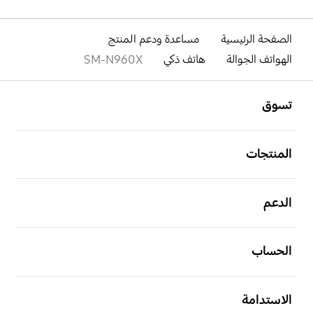
الصفحة الرئيسية
مساعدة ودعم المنتج
الهواتف الجوالة
هاتف ذكي
SM-N960X
افتح
Footer Navigation
تسوق
افتح
المنتجات
افتح
الدعم
افتح
الحساب
افتح
الاستدامة