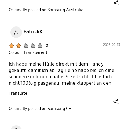
there and only weighs 21grams. The material isn't
share
Originally posted on Samsung Australia
very grippy though being a hard plastic as
opposed to TPU etc
PatrickK
Product Ratings :
2025-02-13
2
Colour : Transparent
ich habe meine Hülle direkt mit dem Handy
gekauft, damit ich ab Tag 1 eine habe bis ich eine
schönere gefunden habe. Sie ist schlicht jedoch
nicht 100%ig pasgenau: meine klappert an den
Seiten etwas, sodass man das Gefühl hat, das
Translate
Handy ploppt gleich raus. Es macht auch ein
hässliches "Klack" Geräusch an den seiten, sobald
man Tippt oder das Handy bedient...
share
Originally posted on Samsung CH