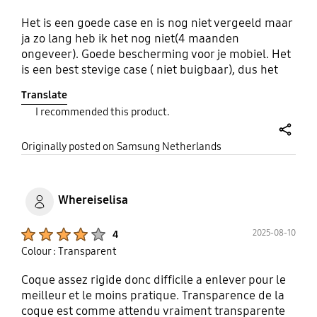
Het is een goede case en is nog niet vergeeld maar
ja zo lang heb ik het nog niet(4 maanden
ongeveer). Goede bescherming voor je mobiel. Het
is een best stevige case ( niet buigbaar), dus het
biedt een goede bescherming maar het duurde wel
Translate
even voor mij om mijn mobiel eruit te kunnen
I recommended this product.
krijgen. Snelle verzendingen goed verpakt.
share
Originally posted on Samsung Netherlands
Whereiselisa
Product Ratings :
2025-08-10
4
Colour : Transparent
Coque assez rigide donc difficile a enlever pour le
meilleur et le moins pratique. Transparence de la
coque est comme attendu vraiment transparente