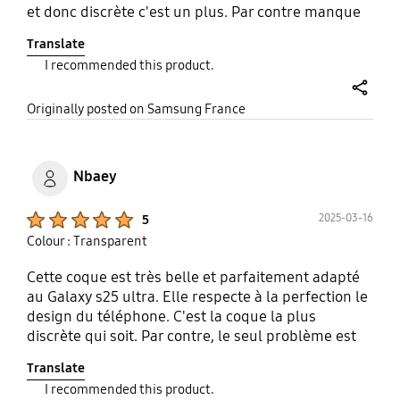
et donc discrète c'est un plus. Par contre manque
de souplesse pour l'enlever et ne protège pas les
Translate
entrées de câbles ce que je trouve étonnant. Donc
I recommended this product.
OK mais pas parfait.
share
Originally posted on Samsung France
Nbaey
Product Ratings :
2025-03-16
5
Colour : Transparent
Cette coque est très belle et parfaitement adapté
au Galaxy s25 ultra. Elle respecte à la perfection le
design du téléphone. C'est la coque la plus
discrète qui soit. Par contre, le seul problème est
qu'il est peu probable qu'elle reussisse à protéger
Translate
l'appareil en cas de chute. C'est a pendre en
I recommended this product.
considération.