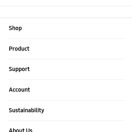
open
Footer Navigation
Shop
open
Product
open
Support
open
Account
open
Sustainability
open
About Us