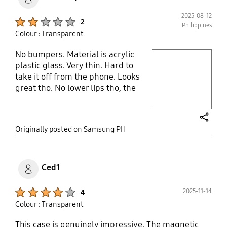
2025-08-12
Product Ratings :
2
Philippines
Colour : Transparent
No bumpers. Material is acrylic
play video
plastic glass. Very thin. Hard to
take it off from the phone. Looks
Layer popup open
great tho. No lower lips tho, the
charging port, speaker and sim
tray is fully exposed.
share
Originally posted on Samsung PH
Ced1
Product Ratings :
2025-11-14
4
Colour : Transparent
This case is genuinely impressive. The magnetic