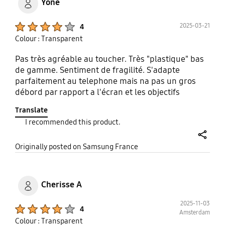
Yone
Product Ratings :
2025-03-21
4
Colour : Transparent
Pas très agréable au toucher. Très "plastique" bas
de gamme. Sentiment de fragilité. S'adapte
parfaitement au telephone mais na pas un gros
débord par rapport a l'écran et les objectifs
caméra. A voir dans le temps s'il rempli bien sa
Translate
fonction de protection contre les chutes pour la
I recommended this product.
structure et les rayures pour les objectifs et l'écran
share
Originally posted on Samsung France
Cherisse A
2025-11-03
Product Ratings :
4
Amsterdam
Colour : Transparent