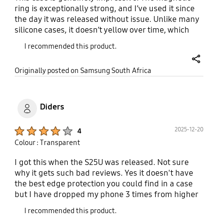
ring is exceptionally strong, and I’ve used it since
the day it was released without issue. Unlike many
silicone cases, it doesn’t yellow over time, which
keeps it looking clean and transparent. I’ve even
I recommended this product.
dropped my phone recently, and the case
absorbed the impact well, saving my device. The
share
Originally posted on Samsung South Africa
only drawback is the silicone buttons: while the
case itself stays clear, the buttons eventually
develop a yellow tint, which detracts from the
overall look. I also wish the design around the
Diders
camera offered individual circular cutouts rather
than a single strip, as that would provide better
Product Ratings :
2025-12-20
4
protection and a sleeker finish. Overall, it’s a
Colour : Transparent
reliable, durable case that I would recommend. I
rated it 4 stars due to the button yellowing, but in
I got this when the S25U was released. Not sure
terms of strength and clarity, it’s one of the best
why it gets such bad reviews. Yes it doesn't have
options available.
the best edge protection you could find in a case
but I have dropped my phone 3 times from higher
than a metre no dints on corners or cracked
I recommended this product.
screen. It is probably one of the slimest covers out