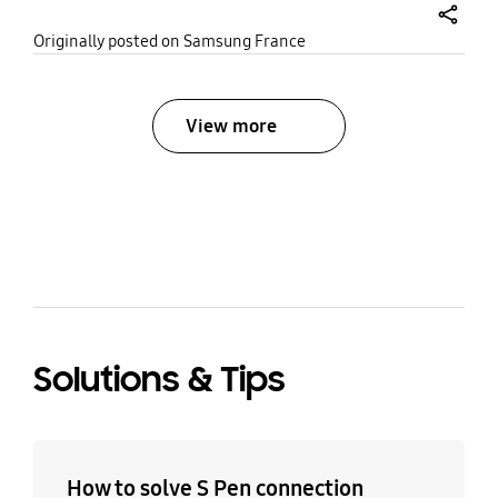
share
Originally posted on Samsung France
View more
bazaarvoice Certification Label
Solutions & Tips
How to solve S Pen connection