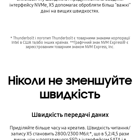
інтерфейсу NVMe, X5 допомагає обробляти більш "важкі"
дані на вищих швидкостях.
* Thunderbolt і логотип Thunderbolt є товарними знаками корпорації
Intel в США та/або інших країнах. **Графічний знак NVM Express® є
зареєстрованим товарним знаком NVM Express, Inc.
Ніколи не зменшуйте
швидкість
Швидкість передачі даних
Приділяйте більше часу на креатив. Швидкість читання/
запису X5 становить 2800/2300 Мб/с*, що в 5,2/4,5 рази
вище, ніж у портативного SSD з інтерфейсом SATA і в