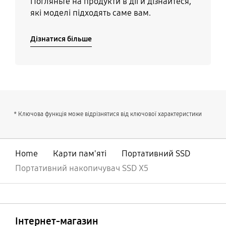
Погляньте на продукти в дії й дізнайтеся,
які моделі підходять саме вам.
Дізнатися більше
* Ключова функція може відрізнятися від ключової характеристики
Home
Карти пам'яті
Портативний SSD
Портативний накопичувач SSD X5
відчинено
Footer Navigation
Інтернет-магазин