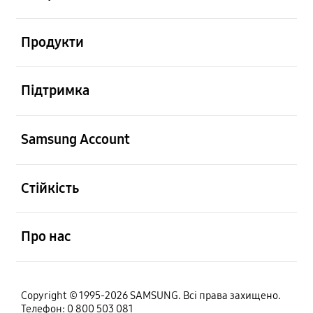
відчинено
Продукти
відчинено
Підтримка
відчинено
Samsung Account
відчинено
Стійкість
відчинено
Про нас
Copyright © 1995-2026 SAMSUNG. Всі права захищено.
Телефон: 0 800 503 081