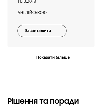
паролем)
11.10.2018
АНГЛІЙСЬКОЮ
Відповідність RoHS
Гарантія
RoHS2
Обмежена гарантія на
Завантажити
3 роки (* Для
отримання повної
інформації про
гарантію, будь ласка,
відвідайте:
Показати більше
www.samsung.com/por
table-ssd and
www.samsung.com/sup
port)
Рішення та поради