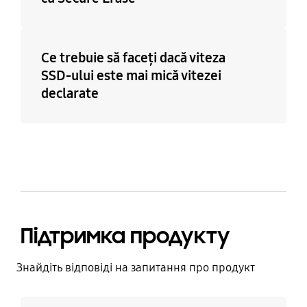
Ce trebuie să faceți dacă viteza
SSD-ului este mai mică vitezei
declarate
Підтримка продукту
Знайдіть відповіді на запитання про продукт
Дізнатися більше