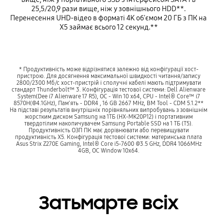
25,5/20,9 рази вище, ніж у зовнішнього HDD**.
Перенесення UHD-відео в форматі 4K об'ємом 20 ГБ з ПК на
X5 займає всього 12 секунд.**
* Продуктивність може відрізнятися залежно від конфігурації хост-
пристрою. Для досягнення максимальної швидкості читання/запису
2800/2300 Мб/с хост-пристрій і сполучні кабелі мають підтримувати
стандарт Thunderbolt™ 3. Конфігурація тестової системи: Dell Alienware
System(Dee i7 Alienware 17 R5), ОС - Win 10 x64, CPU - Intel® Core™ i7
8570H(@4.1GHz), Пам'ять - DDR4 , 16 GB 2667 MHz, BM Tool - CDM 5.1.2**
На підставі результатів внутрішніх порівняльних випробувань з зовнішнім
жорстким диском Samsung на 1ТБ (HX-MK20P12) і портативним
твердотілим накопичувачем Samsung Portable SSD на 1 ТБ (T5).
Продуктивність ОЗП ПК має дорівнювати або перевищувати
продуктивність X5. Конфігурація тестової системи: материнська плата
Asus Strix Z270E Gaming, Intel® Core i5-7600 @3.5 GHz, DDR4 1066MHz
4GB, ОС Window 10x64.
Затьмарте всіх