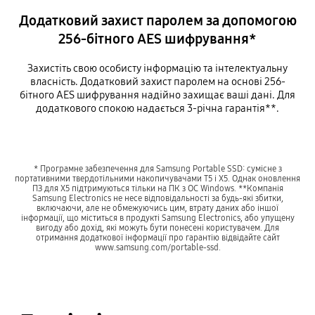
Додатковий захист паролем за допомогою
256-бітного AES шифрування*
Захистіть свою особисту інформацію та інтелектуальну
власність. Додатковий захист паролем на основі 256-
бітного AES шифрування надійно захищає ваші дані. Для
додаткового спокою надається 3-річна гарантія**.
* Програмне забезпечення для Samsung Portable SSD: сумісне з
портативними твердотільними накопичувачами T5 і X5. Однак оновлення
ПЗ для X5 підтримуються тільки на ПК з ОС Windows. **Компанія
Samsung Electronics не несе відповідальності за будь-які збитки,
включаючи, але не обмежуючись цим, втрату даних або іншої
інформації, що міститься в продукті Samsung Electronics, або упущену
вигоду або дохід, які можуть бути понесені користувачем. Для
отримання додаткової інформації про гарантію відвідайте сайт
www.samsung.com/portable-ssd.