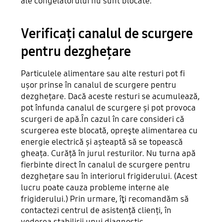
ale congelatorului nu sunt blocate.
Verificați canalul de scurgere
pentru dezghețare
Particulele alimentare sau alte resturi pot fi
ușor prinse în canalul de scurgere pentru
dezghețare. Dacă aceste resturi se acumulează,
pot înfunda canalul de scurgere și pot provoca
scurgeri de apă.În cazul în care consideri că
scurgerea este blocată, opreşte alimentarea cu
energie electrică și așteaptă să se topească
gheața. Curăță în jurul resturilor. Nu turna apă
fierbinte direct în canalul de scurgere pentru
dezghețare sau în interiorul frigiderului. (Acest
lucru poate cauza probleme interne ale
frigiderului.) Prin urmare, îţi recomandăm să
contactezi centrul de asistență clienți, în
vederea stabilirii unui diagnostic.