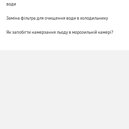
води
Заміна фільтра для очищення води в холодильнику
Як запобігти намерзання льоду в морозильній камері?