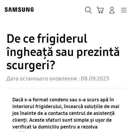
Skip
to
Пошук
Кошик
Navigation
Увійти в акаунт
content
De ce frigiderul
îngheață sau prezintă
scurgeri?
Дата останнього оновлення :
08.09.2023
Dacă s-a format condens sau s-a scurs apă în
interiorul frigiderului, încearcă soluțiile de mai
jos înainte de a contacta centrul de asistență
clienți. Aceste sfaturi sunt simple și ușor de
verificat la domiciliu pentru a rezolva