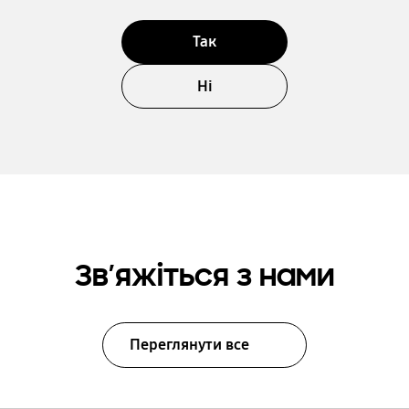
Так
Ні
Зв’яжіться з нами
Переглянути все