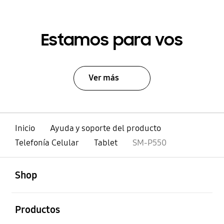
Estamos para vos
Ver más
Inicio
Ayuda y soporte del producto
Telefonía Celular
Tablet
SM-P550
abierto
Footer Navigation
Shop
abierto
Productos