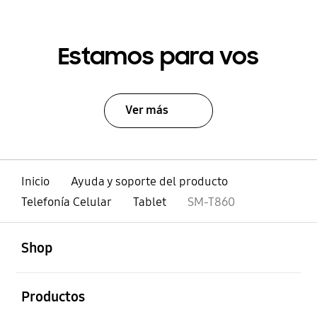
Estamos para vos
Ver más
Inicio
Ayuda y soporte del producto
Telefonía Celular
Tablet
SM-T860
abierto
Footer Navigation
Shop
abierto
Productos